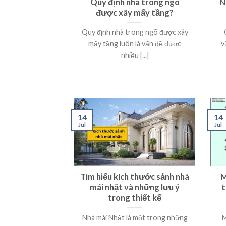
Quy định nhà trong ngõ
N
được xây mấy tầng?
Quy định nhà trong ngõ được xây
mấy tầng luôn là vấn đề được
v
nhiều [...]
14
14
Jul
Jul
Tìm hiểu kích thước sảnh nhà
M
mái nhật và những lưu ý
t
trong thiết kế
Nhà mái Nhật là một trong những
M