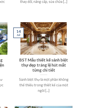
bước
thay đổi, nâng cấp, sửa chữa [...]
14
Jul
ng
BST Mẫu thiết kế sảnh biệt
iện
thự đẹp tráng lệ hút mắt
từng chi tiết
hư
Sảnh biệt thự là một phần không
ược
thể thiếu trong thiết kế của một
ngôi [...]