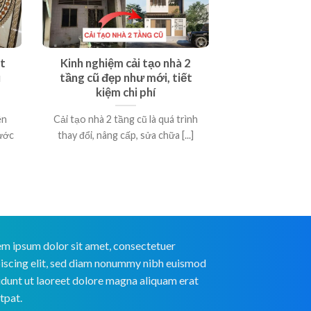
t
Kinh nghiệm cải tạo nhà 2
u
tầng cũ đẹp như mới, tiết
kiệm chi phí
ên
Cải tạo nhà 2 tầng cũ là quá trình
bước
thay đổi, nâng cấp, sửa chữa [...]
m ipsum dolor sit amet, consectetuer
iscing elit, sed diam nonummy nibh euismod
idunt ut laoreet dolore magna aliquam erat
tpat.