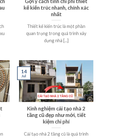
ách
Gợi ý cách tính chi phí thiết
au
kế kiến trúc nhanh, chính xác
nhất
ch
Thiết kế kiến trúc là một phần
 xu
quan trọng trong quá trình xây
dựng nhà [...]
14
Jul
t
Kinh nghiệm cải tạo nhà 2
u
tầng cũ đẹp như mới, tiết
kiệm chi phí
ên
Cải tạo nhà 2 tầng cũ là quá trình