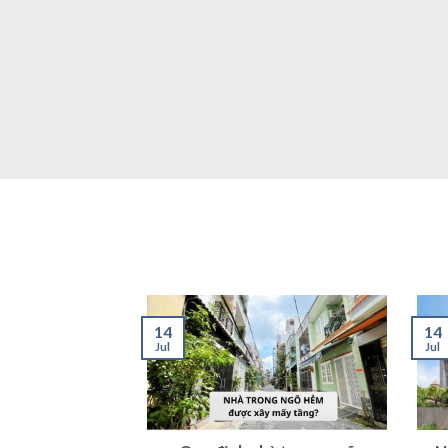
14
14
Jul
Jul