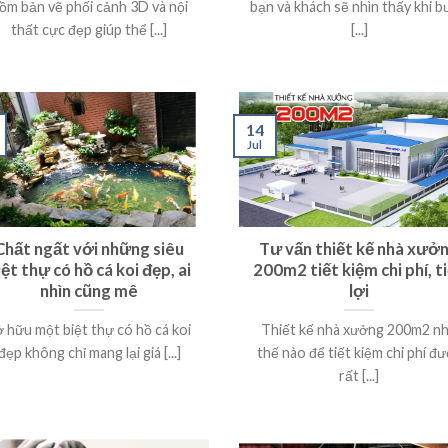
ồm bản vẽ phối cảnh 3D và nội
bạn và khách sẽ nhìn thấy khi 
thất cực đẹp giúp thể [...]
[...]
14
Jul
Chất ngất với những siêu
Tư vấn thiết kế nhà xưở
iệt thự có hồ cá koi đẹp, ai
200m2 tiết kiệm chi phí, t
nhìn cũng mê
lợi
 hữu một biệt thự có hồ cá koi
Thiết kế nhà xưởng 200m2 n
đẹp không chỉ mang lại giá [...]
thế nào để tiết kiệm chi phí đ
rất [...]