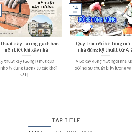
14
Jul
 thuật xây tường gạch bạn
Quy trình đổ bê tông mó
nên biết khi xây nhà
nhà đúng kỹ thuật từ A-
Kỹ thuật xây tường là một quá
Việc xây dựng một ngôi nhà lu
ình xây dựng tường từ các khối
đòi hỏi sự chuẩn bị kỹ lưỡng và [.
vật [...]
TAB TITLE
TAB 1 TITLE
TAB 1 TITLE
TAB 1 TITLE