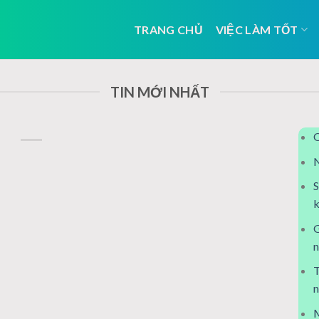
TRANG CHỦ
VIỆC LÀM TỐT
TIN MỚI NHẤT
Q
N
S
k
G
n
T
n
M