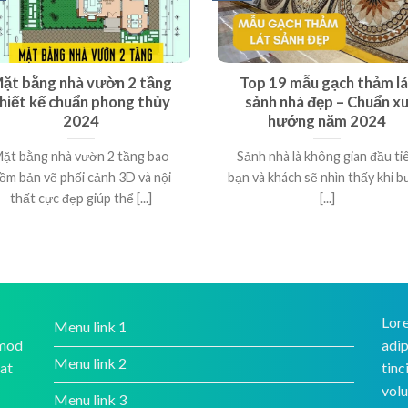
ặt bằng nhà vườn 2 tầng
Top 19 mẫu gạch thảm lá
hiết kế chuẩn phong thủy
sảnh nhà đẹp – Chuẩn x
2024
hướng năm 2024
ặt bằng nhà vườn 2 tầng bao
Sảnh nhà là không gian đầu ti
ồm bản vẽ phối cảnh 3D và nội
bạn và khách sẽ nhìn thấy khi 
thất cực đẹp giúp thể [...]
[...]
Lore
Menu link 1
smod
adip
Menu link 2
rat
tinc
volu
Menu link 3