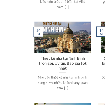
kiểu kiến trúc phổ biến tại Việt
g
Nam. [...]
14
14
Jul
Jul
Thiết kế nhà tại Ninh Bình
trọn gói, Uy tín, Báo giá tốt
b
nhất
Nhu cầu thiết kế nhà tại ninh bình
Sở
đang được nhiều khách hàng quan
tâm. [...]