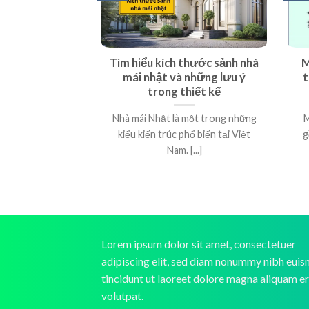
Tìm hiểu kích thước sảnh nhà
M
mái nhật và những lưu ý
t
trong thiết kế
Nhà mái Nhật là một trong những
M
kiểu kiến trúc phổ biến tại Việt
g
Nam. [...]
Lorem ipsum dolor sit amet, consectetuer
adipiscing elit, sed diam nonummy nibh eui
tincidunt ut laoreet dolore magna aliquam e
volutpat.