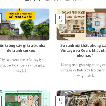
14
Jul
ên trồng cây gì trước nhà
So sánh nội thất phong c
để tránh xui xẻo
Vintage và Retro khác nh
như nào?
Cây cau cảnh, tre trúc, cây lộc
Những năm gần đây, phong cá
ừng, cây hoa hòe, cây hoa giấy,
Vintage và Retro đã trở thành
cây [...]
hướng thiết [...]
14
Jul