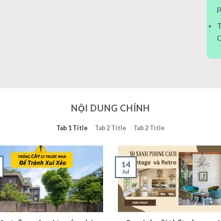
p
T
C
NỘI DUNG CHÍNH
Tab 1 Title
Tab 2 Title
Tab 2 Title
14
Jul