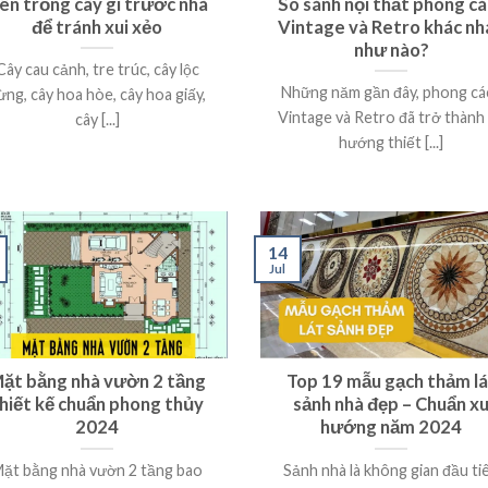
ên trồng cây gì trước nhà
So sánh nội thất phong c
để tránh xui xẻo
Vintage và Retro khác nh
như nào?
Cây cau cảnh, tre trúc, cây lộc
Những năm gần đây, phong cá
ừng, cây hoa hòe, cây hoa giấy,
Vintage và Retro đã trở thành
cây [...]
hướng thiết [...]
14
Jul
ặt bằng nhà vườn 2 tầng
Top 19 mẫu gạch thảm lá
hiết kế chuẩn phong thủy
sảnh nhà đẹp – Chuẩn x
2024
hướng năm 2024
ặt bằng nhà vườn 2 tầng bao
Sảnh nhà là không gian đầu ti