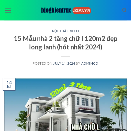
Skip
to
content
NỘI THẤT VITO
15 Mẫu nhà 2 tầng chữ l 120m2 đẹp
long lanh (hót nhất 2024)
POSTED ON
JULY 14, 2024
BY
ADMINCD
14
Jul