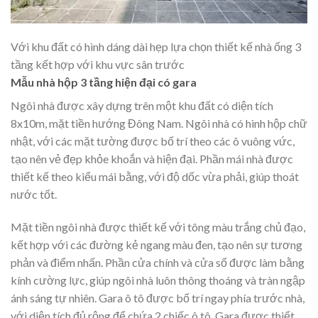
Với khu đất có hình dáng dài hẹp lựa chọn thiết kế nhà ống 3
tầng kết hợp với khu vực sân trước
Mẫu nhà hộp 3 tầng hiện đại có gara
Ngôi nhà được xây dựng trên một khu đất có diện tích
8x10m, mặt tiền hướng Đông Nam. Ngôi nhà có hình hộp chữ
nhật, với các mặt tường được bố trí theo các ô vuông vức,
tạo nên vẻ đẹp khỏe khoắn và hiện đại. Phần mái nhà được
thiết kế theo kiểu mái bằng, với độ dốc vừa phải, giúp thoát
nước tốt.
Mặt tiền ngôi nhà được thiết kế với tông màu trắng chủ đạo,
kết hợp với các đường kẻ ngang màu đen, tạo nên sự tương
phản và điểm nhấn. Phần cửa chính và cửa sổ được làm bằng
kính cường lực, giúp ngôi nhà luôn thông thoáng và tràn ngập
ánh sáng tự nhiên. Gara ô tô được bố trí ngay phía trước nhà,
với diện tích đủ rộng để chứa 2 chiếc ô tô. Gara được thiết