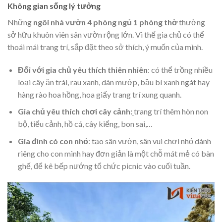
Không gian sống lý tưởng
Những
ngôi nhà vườn 4 phòng ngủ 1 phòng thờ
thường
sở hữu khuôn viên sân vườn rộng lớn. Vì thế gia chủ có thể
thoái mái trang trí, sắp đặt theo sở thích, ý muốn của mình.
Đối với gia chủ yêu thích thiên nhiên
: có thể trồng nhiều
loại cây ăn trái, rau xanh, dàn mướp, bầu bí xanh ngát hay
hàng rào hoa hồng, hoa giấy trang trí xung quanh.
Gia chủ yêu thích chơi cây cảnh:
trang trí thêm hòn non
bộ, tiểu cảnh, hồ cá, cây kiểng, bon sai,…
Gia đình có con nhỏ
: tạo sân vườn, sân vui chơi nhỏ dành
riêng cho con mình hay đơn giản là một chỗ mát mẻ có bàn
ghế, để kê bếp nướng tổ chức picnic vào cuối tuần.