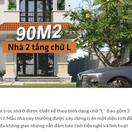
n trúc nhà ở được thiết kế theo hình dạng chữ “L
“.
Bao gồm 2
0m2
.
Mẫu nhà này thường được xây dựng trên một diện tích đ
 đa không gian nhưng vẫn đảm bảo tính tiện nghi và linh hoạt