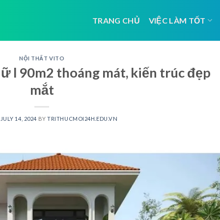
TRANG CHỦ
VIỆC LÀM TỐT
NỘI THẤT VITO
ữ l 90m2 thoáng mát, kiến trúc đẹp
mắt
N
JULY 14, 2024
BY
TRITHUCMOI24H.EDU.VN