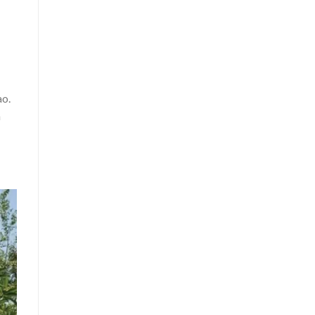
ao.
h