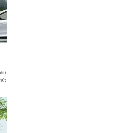
 như
 hút