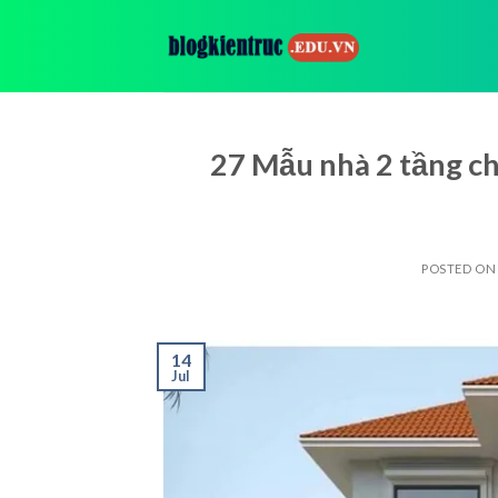
Skip
to
content
27 Mẫu nhà 2 tầng ch
POSTED O
14
Jul