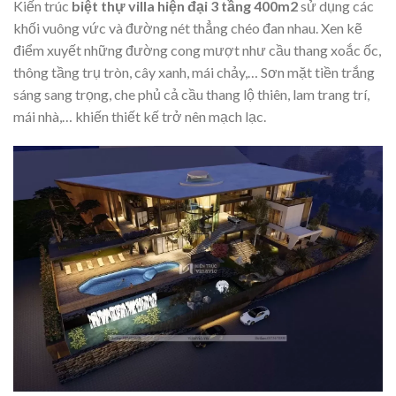
Kiến trúc
biệt thự villa hiện đại 3 tầng 400m2
sử dụng các
khối vuông vức và đường nét thẳng chéo đan nhau. Xen kẽ
điểm xuyết những đường cong mượt như cầu thang xoắc ốc,
thông tầng trụ tròn, cây xanh, mái chảy,… Sơn mặt tiền trắng
sáng sang trọng, che phủ cả cầu thang lộ thiên, lam trang trí,
mái nhà,… khiến thiết kế trở nên mạch lạc.