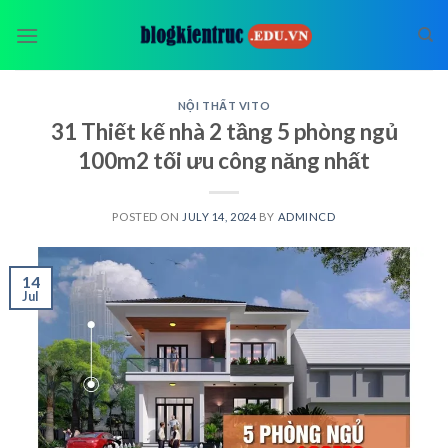
Skip
to
content
NỘI THẤT VITO
31 Thiết kế nhà 2 tầng 5 phòng ngủ
100m2 tối ưu công năng nhất
POSTED ON
JULY 14, 2024
BY
ADMINCD
14
Jul