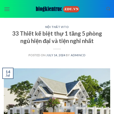
Skip
to
content
NỘI THẤT VITO
33 Thiết kế biệt thự 1 tầng 5 phòng
ngủ hiện đại và tiện nghi nhất
POSTED ON
JULY 14, 2024
BY
ADMINCD
14
Jul