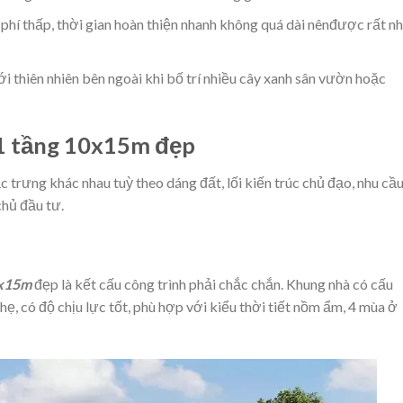
 phí thấp, thời gian hoàn thiện nhanh không quá dài nênđược rất n
i thiên nhiên bên ngoài khi bố trí nhiều cây xanh sân vườn hoặc
à 1 tầng 10x15m đẹp
 trưng khác nhau tuỳ theo dáng đất, lối kiến trúc chủ đạo, nhu cầ
chủ đầu tư.
0x15m
đẹp là kết cấu công trình phải chắc chắn. Khung nhà có cấu
ẹ, có độ chịu lực tốt, phù hợp với kiểu thời tiết nồm ẩm, 4 mùa ở