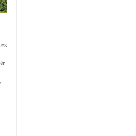
dụng
iển
,