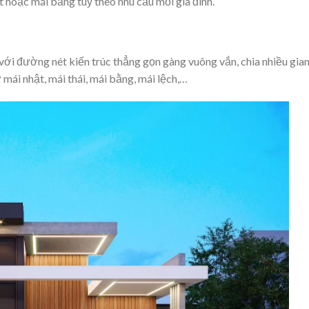
t hoặc mái bằng tuỳ theo nhu cầu mỗi gia đình.
i với đường nét kiến trúc thẳng gọn gàng vuông vắn, chia nhiều gia
mái nhật, mái thái, mái bằng, mái lệch,…