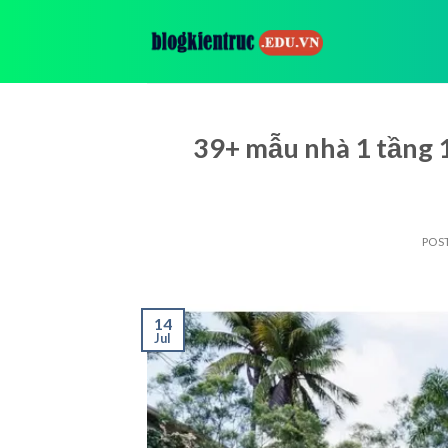
Skip
to
content
39+ mẫu nhà 1 tầng 
POS
14
Jul