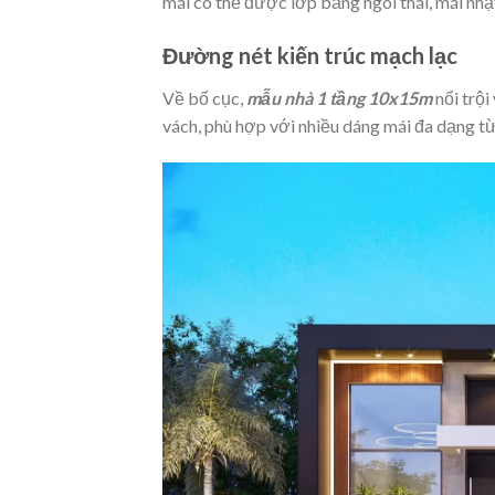
mái có thể được lớp bằng ngói thái, mái nhậ
Đường nét kiến trúc mạch lạc
Về bố cục,
mẫu nhà 1 tầng 10x15m
nổi trộ
vách, phù hợp với nhiều dáng mái đa dạng từ 