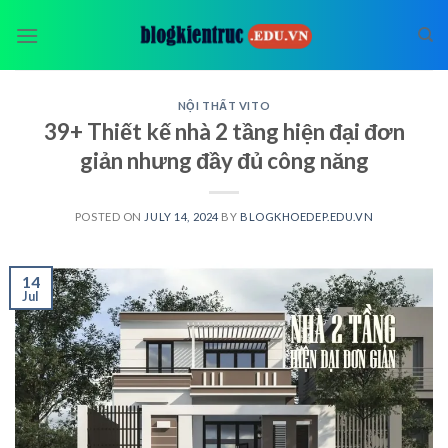
Skip
to
content
NỘI THẤT VITO
39+ Thiết kế nhà 2 tầng hiện đại đơn
giản nhưng đầy đủ công năng
POSTED ON
JULY 14, 2024
BY
BLOGKHOEDEP.EDU.VN
14
Jul