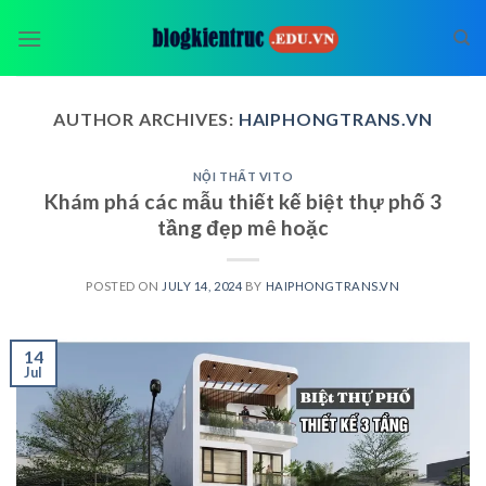
Skip
to
content
AUTHOR ARCHIVES:
HAIPHONGTRANS.VN
NỘI THẤT VITO
Khám phá các mẫu thiết kế biệt thự phố 3
tầng đẹp mê hoặc
POSTED ON
JULY 14, 2024
BY
HAIPHONGTRANS.VN
14
Jul