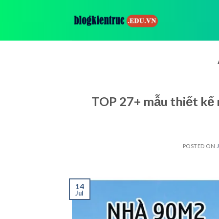
Skip
to
content
TOP 27+ mẫu thiết kế 
POSTED ON
14
Jul