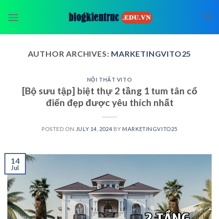
Skip
to
content
AUTHOR ARCHIVES:
MARKETINGVITO25
NỘI THẤT VITO
[Bộ sưu tập] biệt thự 2 tầng 1 tum tân cổ
điển đẹp được yêu thích nhất
POSTED ON
JULY 14, 2024
BY
MARKETINGVITO25
14
Jul