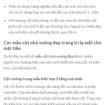
Phải sử dụng máng nghiệp nếu độ cao trút vữa lớn hơn
2m và sử dụng ống vòi voi nếu độ cao trút vữa từ 5- 10m
Với những cột nhà vuông có độ cao trên 4m thì thân cột
phải mở cửa nhỏ ở độ cao khoảng 2m. Ngoài ra, chiều dày
của mỗi lớp vữa đổ không được quá 30cm.
Các mẫu cột nhà vuông đẹp trang trí lạ mắt cho
mặt tiền
Dưới đây là một số
mẫu cột nhà vuông đẹp
được nhiều
người ưa chuộng hiện nay bởi cách thiết kế, màu sắc và kiến
trúc của mỗi loại cột.
Cột vuông trong mẫu biệt thự 2 tầng mái nhật
Hệ cột được bố trí vuông vắn nâng đỡ cả căn nhà và phần
mái hiên. Căn nhà theo đuổi phong cách hiện đại vì thế mà
phần cột không trang trí phào chỉ hoạt tiết than cột. Thay vào
đó kiến trúc sư ưu tiên hình khối vuông vắn và sử dụng màu