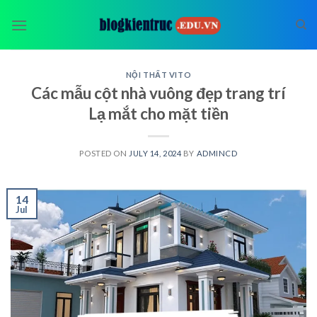
Skip
to
content
NỘI THẤT VITO
Các mẫu cột nhà vuông đẹp trang trí
Lạ mắt cho mặt tiền
POSTED ON
JULY 14, 2024
BY
ADMINCD
14
Jul