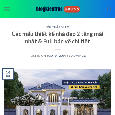
Skip
to
content
NỘI THẤT VITO
Các mẫu thiết kế nhà đẹp 2 tầng mái
nhật & Full bản vẽ chi tiết
POSTED ON
JULY 14, 2024
BY
ADMINCD
14
Jul