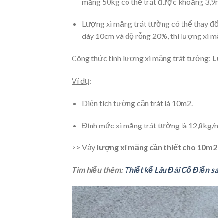
măng 50kg có thể trát được khoảng 3,9
Lượng xi măng trát tường có thể thay đổi
dày 10cm và độ rỗng 20%, thì lượng xi m
Công thức tính lượng xi măng trát tường:
L
Ví dụ
:
Diện tích tường cần trát là 10m2.
Định mức xi măng trát tường là 12,8kg/
>> Vậy
lượng xi măng cần thiết cho 10m
Tìm hiểu thêm:
Thiết kế Lâu Đài Cổ Điển s