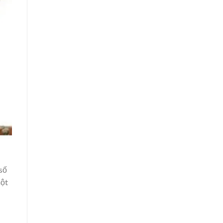
 số
một