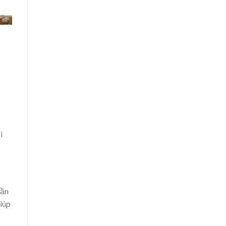
i
cần
giúp