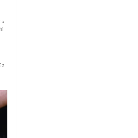
 có
hi
Do