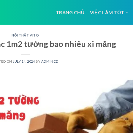
TRANG CHỦ
VIỆC LÀM TỐT
NỘI THẤT VITO
xác 1m2 tường bao nhiêu xi măng
TED ON
JULY 14, 2024
BY
ADMINCD