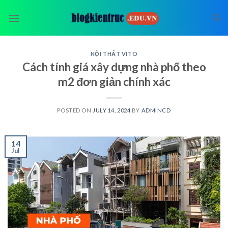
Skip
to
content
NỘI THẤT VITO
Cách tính giá xây dựng nhà phố theo
m2 đơn giản chính xác
POSTED ON
JULY 14, 2024
BY
ADMINCD
14
Jul