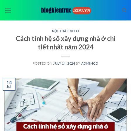
Skip
to
content
NỘI THẤT VITO
Cách tính hệ số xây dựng nhà ở chi
tiết nhất năm 2024
POSTED ON
JULY 14, 2024
BY
ADMINCD
14
Jul