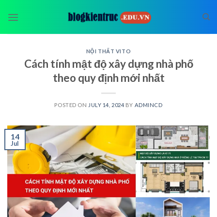
Skip
to
content
NỘI THẤT VITO
Cách tính mật độ xây dựng nhà phố
theo quy định mới nhất
POSTED ON
JULY 14, 2024
BY
ADMINCD
14
Jul