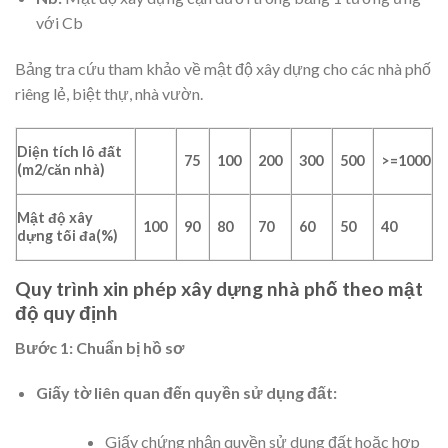
với Cb
Bảng tra cứu tham khảo về mật độ xây dựng cho các nhà phố
riêng lẻ, biệt thự, nhà vườn.
Diện tích lô đất
75
100
200
300
500
>=1000
(m2/căn nhà)
Mật độ xây
100
90
80
70
60
50
40
dựng tối đa(%)
Quy trình xin phép xây dựng nhà phố theo mật
độ quy định
Bước 1: Chuẩn bị hồ sơ
Giấy tờ liên quan đến quyền sử dụng đất:
Giấy chứng nhận quyền sử dụng đất hoặc hợp