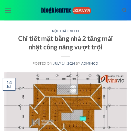
Skip
to
content
NỘI THẤT VITO
Chi tiết mặt bằng nhà 2 tầng mái
nhật công năng vượt trội
POSTED ON
JULY 14, 2024
BY
ADMINCD
14
Jul