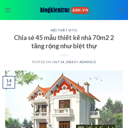
Skip
to
content
NỘI THẤT VITO
Chia sẻ 45 mẫu thiết kế nhà 70m2 2
tầng rộng như biệt thự
POSTED ON
JULY 14, 2024
BY
ADMINCD
14
Jul