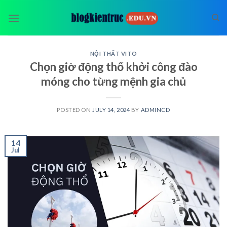
Skip
to
content
NỘI THẤT VITO
Chọn giờ động thổ khởi công đào
móng cho từng mệnh gia chủ
POSTED ON
JULY 14, 2024
BY
ADMINCD
14
Jul