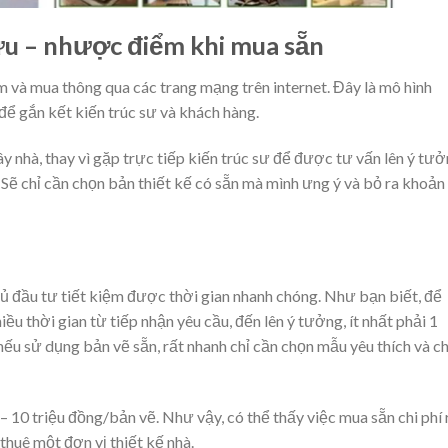
ưu – nhược điểm khi mua sẵn
ìm và mua thông qua các trang mạng trên internet. Đây là mô hình
để gắn kết kiến trúc sư và khách hàng.
xây nhà, thay vì gặp trực tiếp kiến trúc sư để được tư vấn lên ý tư
 Sẽ chỉ cần chọn bản thiết kế có sẵn mà mình ưng ý và bỏ ra khoản 
chủ đầu tư tiết kiệm được thời gian nhanh chóng. Như bạn biết, để
ều thời gian từ tiếp nhận yêu cầu, đến lên ý tưởng, ít nhất phải 1
ếu sử dụng bản vẽ sẵn, rất nhanh chỉ cần chọn mẫu yêu thích và c
2 – 10 triệu đồng/bản vẽ. Như vậy, có thể thấy việc mua sẵn chi phí 
thuê một đơn vị thiết kế nhà.