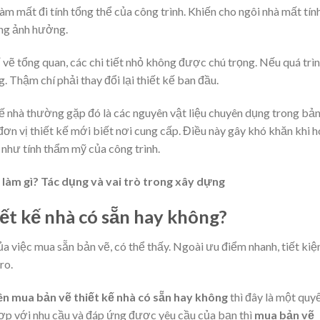
m mất đi tính tổng thể của công trình. Khiến cho ngôi nhà mất tín
ụng ảnh hưởng.
 vẽ tổng quan, các chi tiết nhỏ không được chú trọng. Nếu quá trì
. Thậm chí phải thay đổi lại thiết kế ban đầu.
ế nhà thường gặp đó là các nguyên vật liệu chuyên dụng trong bả
đơn vị thiết kế mới biết nơi cung cấp. Điều này gây khó khăn khi 
 như tính thẩm mỹ của công trình.
 làm gì? Tác dụng và vai trò trong xây dựng
ết kế nhà có sẵn hay không?
a việc mua sẵn bản vẽ, có thể thấy. Ngoài ưu điểm nhanh, tiết ki
ro.
ên mua bản vẽ thiết kế nhà có sẵn hay không
thì đây là một quy
hợp với nhu cầu và đáp ứng được yêu cầu của bạn thì
mua bản vẽ