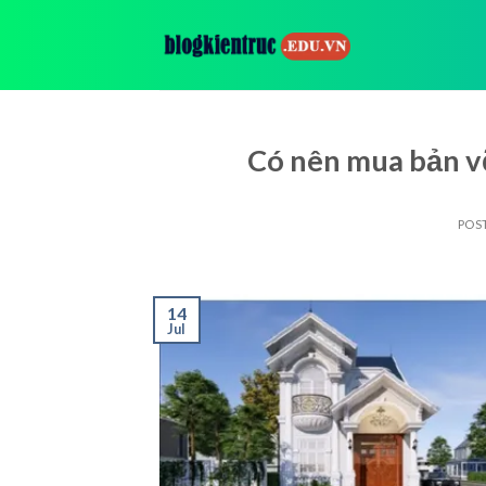
Skip
to
content
Có nên mua bản vẽ
POS
14
Jul