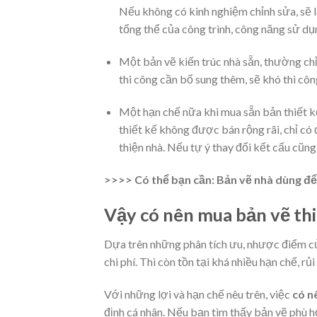
Nếu không có kinh nghiệm chỉnh sửa, sẽ là
tổng thể của công trình, công năng sử d
Một bản vẽ kiến trúc nhà sẵn, thường chỉ
thi công cần bổ sung thêm, sẽ khó thi công
Một hạn chế nữa khi mua sẵn bản thiết k
thiết kế không được bán rộng rãi, chỉ có 
thiện nhà. Nếu tự ý thay đổi kết cấu cũng
>>>> Có thể bạn cần
: Bản vẽ nhà dùng để
Vậy có nên mua bản vẽ thi
Dựa trên những phân tích ưu, nhược điểm củ
chi phí. Thì còn tồn tại khá nhiều hạn chế, rủi 
Với những lợi và hạn chế nêu trên, việc
có n
định cá nhân. Nếu bạn tìm thấy bản vẽ phù 