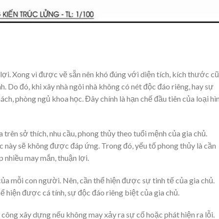
 lợi. Xong vì được vẽ sẵn nên khó đúng với diện tích, kích thước c
. Do đó, khi xây nhà ngôi nhà không có nét độc đáo riêng, hay sự
ch, phòng ngủ khoa học. Đây chính là hạn chế đầu tiên của loại hì
 trên sở thích, nhu cầu, phong thủy theo tuổi mệnh của gia chủ.
c này sẽ không được đáp ứng. Trong đó, yếu tố phong thủy là cần
p nhiều may mắn, thuận lợi.
 của mỗi con người. Nên, cần thể hiện được sự tinh tế của gia chủ.
 hiện được cá tính, sự độc đáo riêng biệt của gia chủ.
i công xây dựng nếu không may xảy ra sự cố hoặc phát hiện ra lỗi.