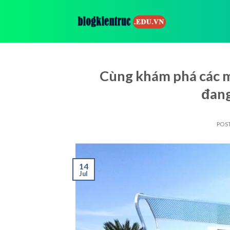
Skip
to
content
Cùng khám phá các m
đang
POS
14
Jul