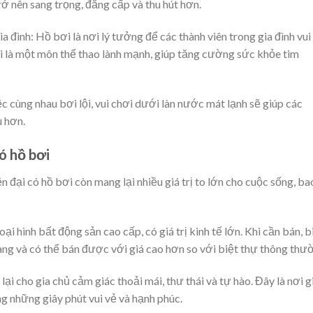
rở nên sang trọng, đẳng cấp và thu hút hơn.
a đình: Hồ bơi là nơi lý tưởng để các thành viên trong gia đình vui
 lội là một môn thể thao lành mạnh, giúp tăng cường sức khỏe tim
ệc cùng nhau bơi lội, vui chơi dưới làn nước mát lạnh sẽ giúp các
u hơn.
có hồ bơi
n đại có hồ bơi còn mang lại nhiều giá trị to lớn cho cuộc sống, ba
loại hình bất động sản cao cấp, có giá trị kinh tế lớn. Khi cần bán, b
àng và có thể bán được với giá cao hơn so với biệt thự thông thư
 lại cho gia chủ cảm giác thoải mái, thư thái và tự hào. Đây là nơi g
g những giây phút vui vẻ và hạnh phúc.