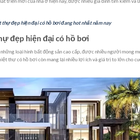
hát triển mới của nhà ở hiện nay, được nhiều gia đình tìm kiếm và 
 thự đẹp hiện đại có hồ bơi đang hot nhất năm nay
 thự đẹp hiện đại có hồ bơi
ng những loại hình bất động sản cao cấp, được nhiều người mong 
iệt thự có hồ bơi còn mang lại nhiều lợi ích và giá trị to lớn cho c