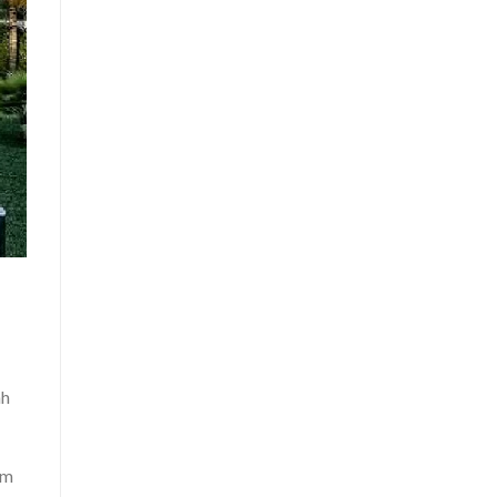
nh
ẩm