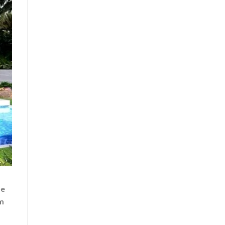
ỏe
ểm