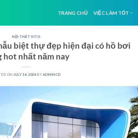
TRANG CHỦ
VIỆC LÀM TỐT
NỘI THẤT VITO
ẫu biệt thự đẹp hiện đại có hồ bơi
 hot nhất năm nay
TED ON
JULY 14, 2024
BY
ADMINCD