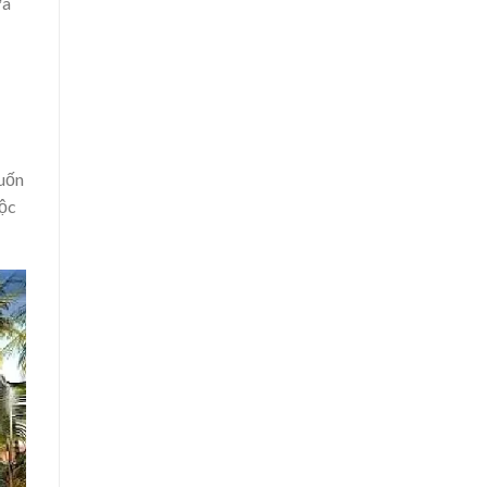
ưa
muốn
uộc