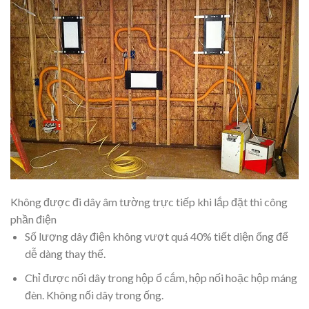
Không được đi dây âm tường trực tiếp khi lắp đặt thi công
phần điện
Số lượng dây điện không vượt quá 40% tiết diện ống để
dễ dàng thay thế.
Chỉ được nối dây trong hộp ổ cắm, hộp nối hoặc hộp máng
đèn. Không nối dây trong ống.