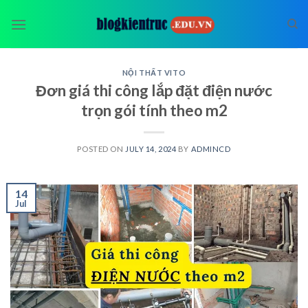
Skip
to
content
NỘI THẤT VITO
Đơn giá thi công lắp đặt điện nước
trọn gói tính theo m2
POSTED ON
JULY 14, 2024
BY
ADMINCD
14
Jul