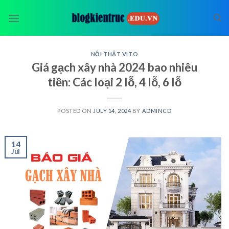
Skip
to
content
NỘI THẤT VITO
Giá gạch xây nhà 2024 bao nhiêu
tiền: Các loại 2 lỗ, 4 lỗ, 6 lỗ
POSTED ON
JULY 14, 2024
BY
ADMINCD
14
Jul