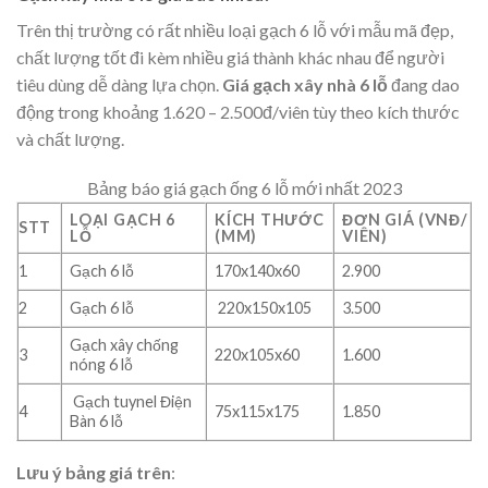
Trên thị trường có rất nhiều loại gạch 6 lỗ với mẫu mã đẹp,
chất lượng tốt đi kèm nhiều giá thành khác nhau để người
tiêu dùng dễ dàng lựa chọn.
Giá gạch xây nhà 6 lỗ
đang dao
động trong khoảng 1.620 – 2.500đ/viên tùy theo kích thước
và chất lượng.
Bảng báo giá gạch ống 6 lỗ mới nhất 2023
LOẠI GẠCH 6
KÍCH THƯỚC
ĐƠN GIÁ (VNĐ/
STT
LỖ
(MM)
VIÊN)
1
Gạch 6 lỗ
170x140x60
2.900
2
Gạch 6 lỗ
220x150x105
3.500
Gạch xây chống
3
220x105x60
1.600
nóng 6 lỗ
Gạch tuynel Điện
4
75x115x175
1.850
Bàn 6 lỗ
Lưu ý bảng giá trên
: