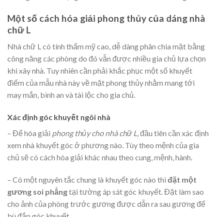
Một số cách hóa giải phong thủy của dáng nhà
chữ L
Nhà chữ L có tính thẩm mỹ cao, dễ dàng phân chia mặt bằng
công năng các phòng do đó vẫn được nhiều gia chủ lựa chọn
khi xây nhà. Tuy nhiên cần phải khắc phục một số khuyết
điểm của mẫu nhà này về mặt phong thủy nhằm mang tới
may mắn, bình an và tài lộc cho gia chủ.
Xác định góc khuyết ngôi nhà
– Để hóa giải
phong thủy cho nhà chữ L
, đầu tiên cần xác định
xem nhà khuyết góc ở phương nào. Tùy theo mệnh của gia
chủ sẽ có cách hóa giải khác nhau theo cung, mệnh, hành.
– Có một nguyên tắc chung là khuyết góc nào thì
đặt một
gương soi phẳng
tại tường áp sát góc khuyết. Đặt làm sao
cho ảnh của phòng trước gương được dẫn ra sau gương để
bù đắp góc khuyết.