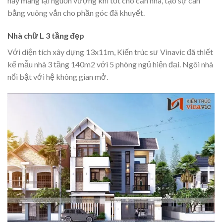
này mang lại nguồn vượng khí tốt cho căn nhà, tạo sự cân
bằng vuông vắn cho phần góc đã khuyết.
Nhà chữ L 3 tầng đẹp
Với
diện tích xây dựng 13x11m, Kiến trúc sư Vinavic đã thiết
kế mẫu nhà 3 tầng 140m2 với 5 phòng ngủ hiện đại. Ngôi nhà
nổi bật
với hệ không gian mở.