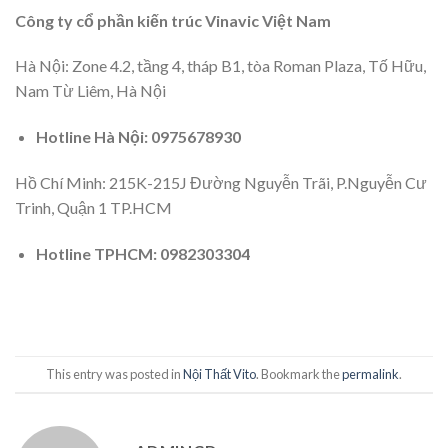
Công ty cổ phần kiến trúc Vinavic Việt Nam
Hà Nội: Zone 4.2, tầng 4, tháp B1, tòa Roman Plaza, Tố Hữu,
Nam Từ Liêm, Hà Nội
Hotline Hà Nội: 0975678930
Hồ Chí Minh: 215K-215J Đường Nguyễn Trãi, P.Nguyễn Cư
Trinh, Quận 1 TP.HCM
Hotline TPHCM: 0982303304
This entry was posted in
Nội Thất Vito
. Bookmark the
permalink
.