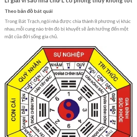
Lí giải vì sao nhà chữ L có phong thủy không tốt
Theo bản đồ bát quái
Trong Bát Trạch, ngôi nhà được chia thành 8 phương vị khác
nhau, mỗi cung nào trên đó bị khuyết sẽ ảnh hưởng đến một
mặt của đời sống gia chủ.