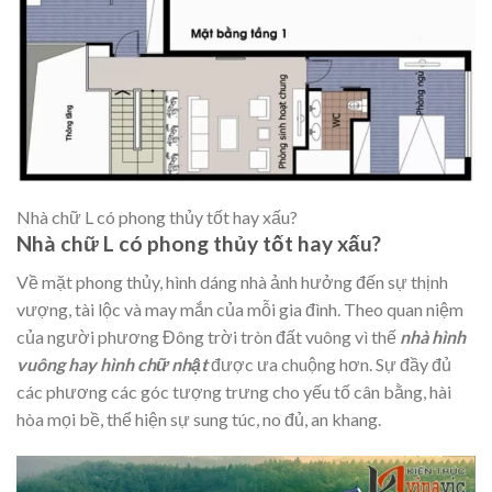
Nhà chữ L có phong thủy tốt hay xấu?
Nhà chữ L có phong thủy tốt hay xấu?
Về mặt phong thủy, hình dáng nhà ảnh hưởng đến sự thịnh
vượng, tài lộc và may mắn của mỗi gia đình. Theo quan niệm
của người phương Đông trời tròn đất vuông vì thế
nhà hình
vuông hay hình chữ nhật
được ưa chuộng hơn. Sự đầy đủ
các phương các góc tượng trưng cho yếu tố cân bằng, hài
hòa mọi bề, thể hiện sự sung túc, no đủ, an khang.