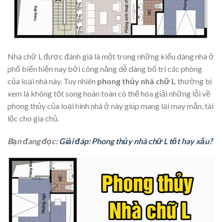
Nhà chữ L được đánh giá là một trong những kiểu dáng nhà ở
phổ biến hiện nay bởi công năng dễ dàng bố trí các phòng
của loại nhà này. Tuy nhiên
phong thủy nhà chữ L
thường bị
xem là không tốt song hoàn toàn có thể hóa giải những lỗi về
phong thủy của loại hình nhà ở này giúp mang lại may mắn, tài
lộc cho gia chủ.
Bạn đang đọc:
Giải đáp: Phong thủy nhà chữ L tốt hay xấu?