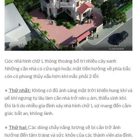
Góc nhà hình chữ L thông thoáng bố trí nhiều cây xanh
Những căn nhà có cửa ngõ hoặc mặt tiền hướng về phía bắc
còn có phong thủy xấu hơn khi mắc phải 2 lỗi:
+
Thứ nhất:
Không có đủ ánh sáng mặt trời khiến hung khí và
uế khí ngưng tụ lâu làm căn nhà trở nên u ám, thiếu sinh khí.
Đó là lí do nhiều gia đình xây nhà hình chữ L sợ mang đến cảm
giác bất an, không lành.
+
Thứ hai:
Các dòng chảy năng lượng sẽ bị cản trở ảnh
hưởng đến tâm trạng và sức khỏe của các thành viên gia đình.