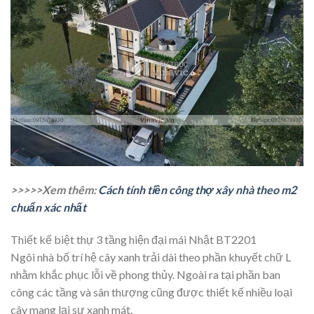
>>>>>Xem thêm:
Cách tính tiền công thợ xây nhà theo m2
chuẩn xác nhất
Thiết kế biệt thự 3 tầng hiện đại mái Nhật BT2201
Ngôi nhà bố trí hệ cây xanh trải dài theo phần khuyết chữ L
nhằm khắc phục lỗi về phong thủy. Ngoài ra tại phần ban
công các tầng và sân thượng cũng được thiết kế nhiều loại
cây mang lại sự xanh mát.