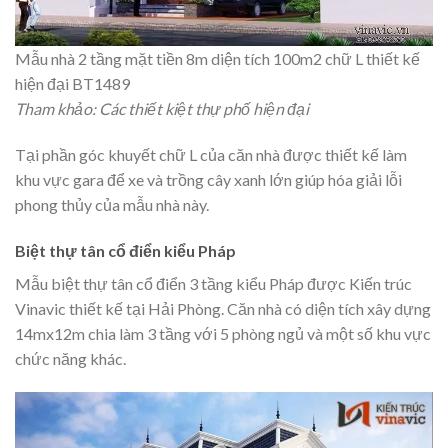
Mẫu nhà 2 tầng mặt tiền 8m diện tích 100m2 chữ L thiết kế
hiện đại BT1489
Tham khảo: Các thiết kiệt thự phố hiện đại
Tại phần góc khuyết chữ L của căn nhà được thiết kế làm
khu vực gara để xe và trồng cây xanh lớn giúp hóa giải lỗi
phong thủy của mẫu nhà này.
Biệt thự tân cổ điển kiểu Pháp
Mẫu biệt thự tân cổ điển 3 tầng kiểu Pháp được Kiến trúc
Vinavic thiết kế tại Hải Phòng. Căn nhà có diện tích xây dựng
14mx12m chia làm 3 tầng với 5 phòng ngủ và một số khu vực
chức năng khác.