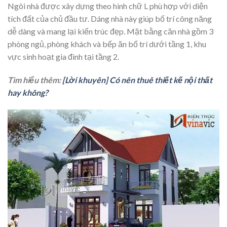
Ngôi nhà được xây dựng theo hình chữ L phù hợp với diện
tích đất của chủ đầu tư. Dáng nhà này giúp bố trí công năng
dễ dàng và mang lại kiến trúc đẹp. Mặt bằng căn nhà gồm 3
phòng ngủ, phòng khách và bếp ăn bố trí dưới tầng 1, khu
vực sinh hoạt gia đình tại tầng 2.
Tìm hiểu thêm:
[Lời khuyên] Có nên thuê thiết kế nội thất
hay không?