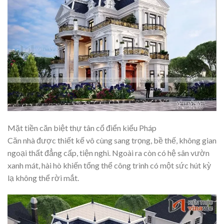
Mặt tiền căn biệt thự tân cổ điển kiểu Pháp
Căn nhà được thiết kế vô cùng sang trọng, bề thế, không gian
ngoại thất đẳng cấp, tiện nghi. Ngoài ra còn có hệ sân vườn
xanh mát, hài hò khiến tổng thể công trình có một sức hút kỳ
lạ không thể rời mắt.