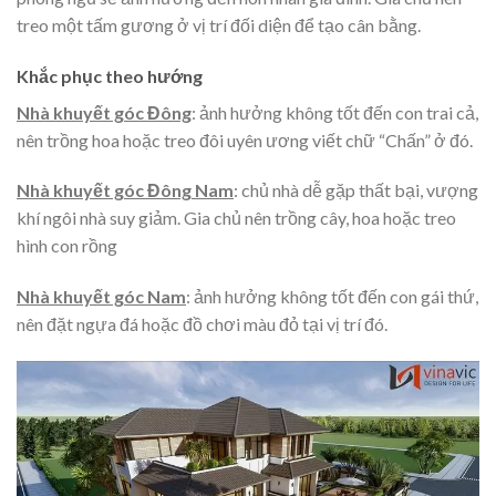
treo một tấm gương ở vị trí đối diện để tạo cân bằng.
Khắc phục theo hướng
Nhà khuyết góc Đông
: ảnh hưởng không tốt đến con trai cả,
nên trồng hoa hoặc treo đôi uyên ương viết chữ “Chấn” ở đó.
Nhà khuyết góc Đông Nam
: chủ nhà dễ gặp thất bại, vượng
khí ngôi nhà suy giảm. Gia chủ nên trồng cây, hoa hoặc treo
hình con rồng
Nhà khuyết góc Nam
: ảnh hưởng không tốt đến con gái thứ,
nên đặt ngựa đá hoặc đồ chơi màu đỏ tại vị trí đó.