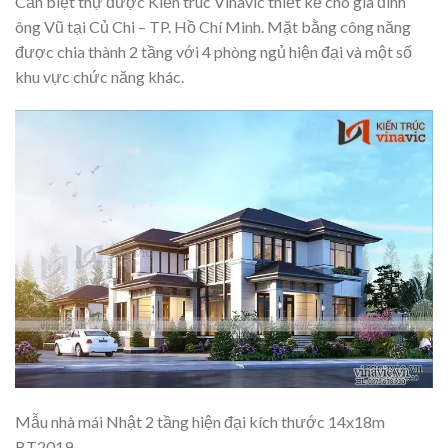
Căn biệt thự được Kiến trúc Vinavic thiết kế cho gia đình
ông Vũ tại Củ Chi – TP. Hồ Chí Minh. Mặt bằng công năng
được chia thành 2 tầng với 4 phòng ngủ hiện đại và một số
khu vực chức năng khác.
Mẫu nhà mái Nhật 2 tầng hiện đại kích thước 14x18m
BT2019