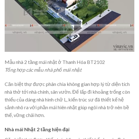
Mẫu nhà 2 tầng mái nhật ở Thanh Hóa BT2102
Tổng hợp các mẫu nhà phố mái nhật
Căn biệt thự được phân chia không gian hợp lý từ diện tích
nhà thờ tới nhà chính, sân vườn. Để lấp đi khoảng trống còn
thiếu của dáng nhà hình chữ L, kiến trúc sư đã thiết kế hệ
sảnh nhô ra với phần mái hiên nhật giúp ngôi nhà trở nên bề
thế, vững chãi hơn.
Nhà mái Nhật 2 tầng hiện đại