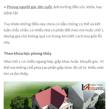
+
Phòng người già, lớn tuổi:
ảnh hưởng đến sức khỏe, hay
bệnh tật
Tuy nhiên những điều này chưa có dẫn chứng cụ thể và kết
luận chắc chắn, có nhiều nhà có phần đất méo mó hoặc chữ L
nhưng gia chủ không quá coi trọng khi biết cách hóa giải lỗi
này.
Theo khoa học phong thủy
Nhà chữ L có chiều ngang hẹp, gấp khúc hoặc khuyết góc. Vì
thế mà những chỗ phía sau phần gấp khúc đó sẽ bị thiếu sinh
khí và ẩm thấp.