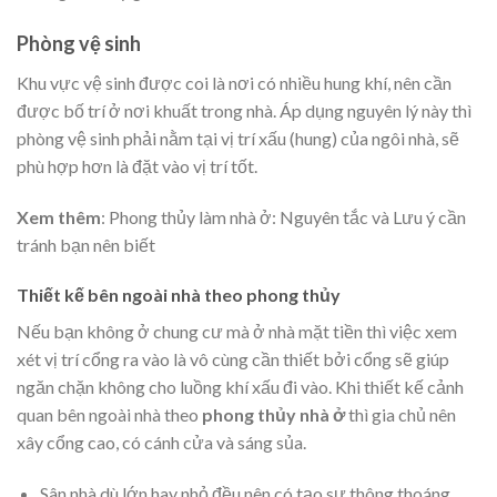
Phòng vệ sinh
Khu vực vệ sinh được coi là nơi có nhiều hung khí, nên cần
được bố trí ở nơi khuất trong nhà. Áp dụng nguyên lý này thì
phòng vệ sinh phải nằm tại vị trí xấu (hung) của ngôi nhà, sẽ
phù hợp hơn là đặt vào vị trí tốt.
Xem thêm
:
Phong thủy làm nhà
ở: Nguyên tắc và Lưu ý cần
tránh bạn nên biết
Thiết kế bên ngoài nhà theo phong thủy
Nếu bạn không ở chung cư mà ở nhà mặt tiền thì việc xem
xét vị trí cổng ra vào là vô cùng cần thiết bởi cổng sẽ giúp
ngăn chặn không cho luồng khí xấu đi vào. Khi thiết kế cảnh
quan bên ngoài nhà theo
phong thủy nhà ở
thì gia chủ nên
xây cổng cao, có cánh cửa và sáng sủa.
Sân nhà dù lớn hay nhỏ đều nên có tạo sự thông thoáng