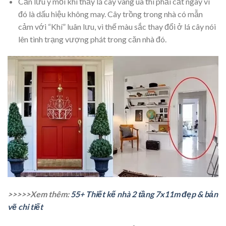
Cần lưu ý mỗi khi thấy lá cây vàng úa thì phải cắt ngay vì
đó là dấu hiệu không may. Cây trồng trong nhà có mẫn
cảm với “Khí” luân lưu, vì thế màu sắc thay đổi ở lá cây nói
lên tình trạng vượng phát trong căn nhà đó.
>>>>>Xem thêm:
55+ Thiết kế nhà 2 tầng 7x11m đẹp & bản
vẽ chi tiết