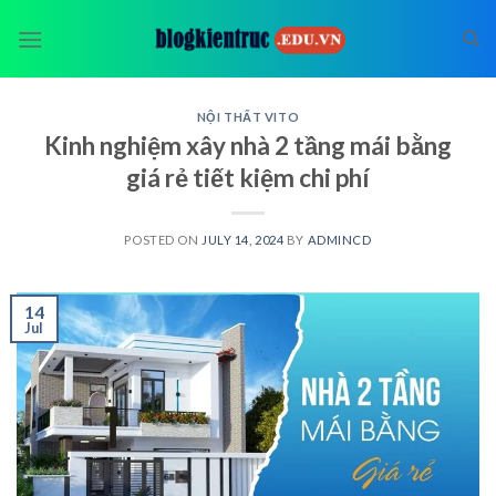
Skip
to
content
NỘI THẤT VITO
Kinh nghiệm xây nhà 2 tầng mái bằng
giá rẻ tiết kiệm chi phí
POSTED ON
JULY 14, 2024
BY
ADMINCD
14
Jul