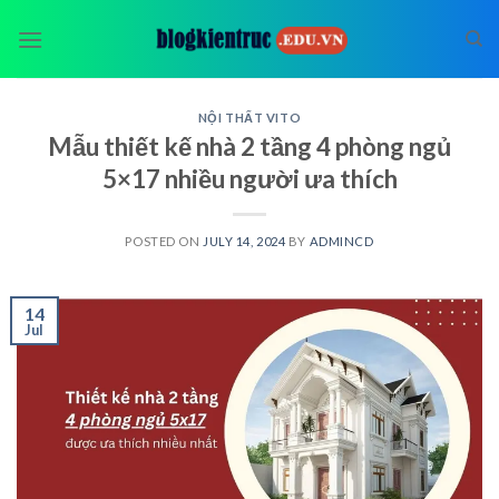
Skip
to
content
NỘI THẤT VITO
Mẫu thiết kế nhà 2 tầng 4 phòng ngủ
5×17 nhiều người ưa thích
POSTED ON
JULY 14, 2024
BY
ADMINCD
14
Jul