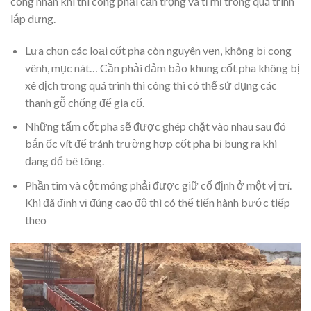
công nhân khi thi công phải cẩn trọng và tỉ mỉ trong quá trình
lắp dựng.
Lựa chọn các loại cốt pha còn nguyên vẹn, không bị cong
vênh, mục nát… Cần phải đảm bảo khung cốt pha không bị
xê dịch trong quá trình thi công thì có thể sử dụng các
thanh gỗ chống để gia cố.
Những tấm cốt pha sẽ được ghép chặt vào nhau sau đó
bắn ốc vít để tránh trường hợp cốt pha bị bung ra khi
đang đổ bê tông.
Phần tim và cột móng phải được giữ cố định ở một vị trí.
Khi đã định vị đúng cao độ thì có thể tiến hành bước tiếp
theo