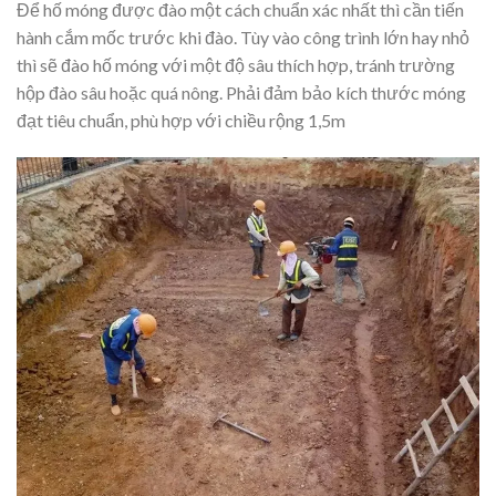
Để hố móng được đào một cách chuẩn xác nhất thì cần tiến
hành cắm mốc trước khi đào. Tùy vào công trình lớn hay nhỏ
thì sẽ đào hố móng với một độ sâu thích hợp, tránh trường
hộp đào sâu hoặc quá nông. Phải đảm bảo kích thước móng
đạt tiêu chuẩn, phù hợp với chiều rộng 1,5m