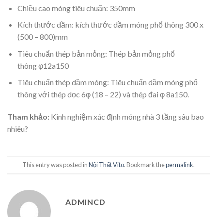
Chiều cao móng tiêu chuẩn: 350mm
Kích thước dầm: kích thước dầm móng phổ thông 300 x
(500 – 800)mm
Tiêu chuẩn thép bản mỏng: Thép bản mỏng phổ
thông φ12a150
Tiêu chuẩn thép dầm móng: Tiêu chuẩn dầm móng phổ
thông với thép dọc 6φ (18 – 22) và thép đai φ 8a150.
Tham khảo:
Kinh nghiệm xác định
móng nhà 3 tầng
sâu bao
nhiêu?
This entry was posted in
Nội Thất Vito
. Bookmark the
permalink
.
ADMINCD