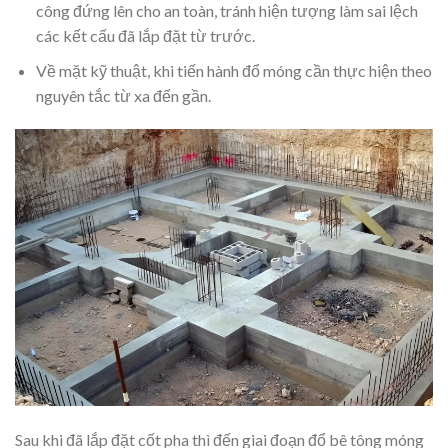
công đứng lên cho an toàn, tránh hiện tượng làm sai lệch
các kết cấu đã lắp đặt từ trước.
Về mặt kỹ thuật, khi tiến hành đổ móng cần thực hiện theo
nguyên tắc từ xa đến gần.
Sau khi đã lắp đặt cốt pha thì đến giai đoạn đổ bê tông móng