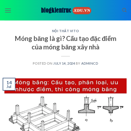
Skip
to
content
NỘI THẤT VITO
Móng băng là gì? Cấu tạo đặc điểm
của móng băng xây nhà
POSTED ON
JULY 14, 2024
BY
ADMINCD
14
Jul