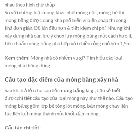
nhau theo hình chữ thập
So với những loại móng khác như móng cọc
,
móng bè thì
móng băng được dùng khá phổ biến vì biện pháp thi công
khá đơn giản. Độ lún đều hơn & tiết kiệm chi phí. Nhưng khi
xây dựng nhà cần lưu ý chọn lựa móng băng một cách hợp lí,
tiêu chuẩn móng băng phù hợp với chiều rộng nhỏ hơn 1,5m.
Xem thêm
:
Móng nhà có nhiệm vụ gì
? Tìm hiểu các loại
móng nhà thông dụng
Cấu tạo đặc điểm của móng băng xây nhà
Sau khi trả lời cho câu hỏi
móng băng là gì
, bạn sẽ biết
đượcchi tiết cấu tạo của loại móng này như thế nào. Cấu tạo
móng băng gồm lớp bê tông lót móng, bản móng chạy liên
tục liên kết móng thành một khối, dầm móng.
Cấu tạo chi tiết: