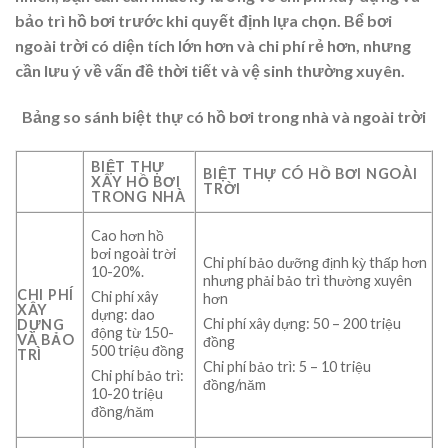
bảo trì hồ bơi trước khi quyết định lựa chọn. Bể bơi
ngoài trời có diện tích lớn hơn và chi phí rẻ hơn, nhưng
cần lưu ý về vấn đề thời tiết và vệ sinh thường xuyên.
Bảng so sánh biệt thự có hồ bơi trong nhà và ngoài trời
BIỆT THỰ
BIỆT THỰ CÓ HỒ BƠI NGOÀI
XÂY HỒ BƠI
TRỜI
TRONG NHÀ
Cao hơn hồ
bơi ngoài trời
Chi phí bảo dưỡng định kỳ thấp hơn
10-20%.
nhưng phải bảo trì thường xuyên
CHI PHÍ
Chi phí xây
hơn
XÂY
dựng: dao
Chi phí xây dựng: 50 – 200 triệu
DỰNG
động từ 150-
VÀ BẢO
đồng
500 triệu đồng
TRÌ
Chi phí bảo trì: 5 – 10 triệu
Chi phí bảo trì:
đồng/năm
10-20 triệu
đồng/năm