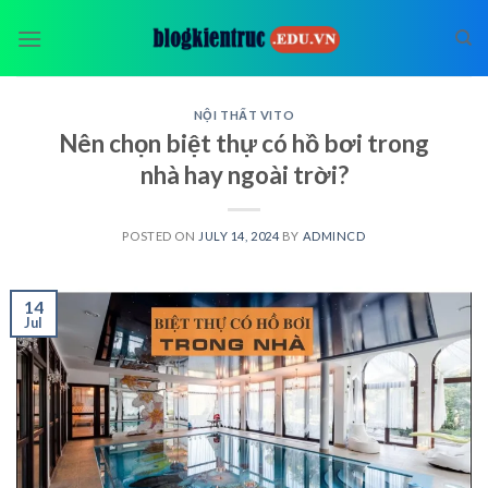
Skip
to
content
NỘI THẤT VITO
Nên chọn biệt thự có hồ bơi trong
nhà hay ngoài trời?
POSTED ON
JULY 14, 2024
BY
ADMINCD
14
Jul