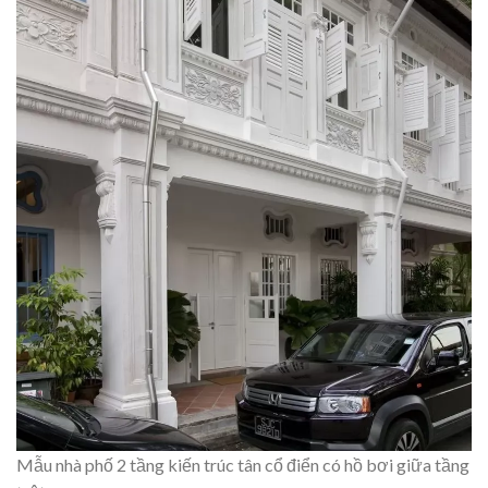
Mẫu nhà phố 2 tầng kiến trúc tân cổ điển có hồ bơi giữa tầng