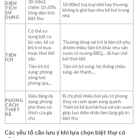
30-50m2,
DIỆN
10-80m2 tuỳ loại mini hay thường,
chiếm 10-20%
TÍCH
không bị giới hạn như bể bơi trong
SỬ
tổng diện tích
nhà
DỤNG
biệt thự
Có thể sử
dụng bất cứ
lúc nào, kể cả
Thường đóng vai trò là tiện ích phụ
khi trời mưa
đi kèm nhiều tiện ích khác như sân
hoặc thời tiết
vườn có nướng BBQ,… Bị hạn chế
TIỆN
xấu
bởi thời tiết
ÍCH
Tiện ích bổ
Tiện ích bổ sung: hệ thống chiếu
sung: phòng
sáng, âm thanh,…
xông hơi,
phòng spa,…
Kiểu dáng đa
Bị chi phối nhiều bởi yếu tố phong
PHONG
dạng, phong
thuỷ và cảnh quan xung quanh.
CÁCH
phú theo sở
Thiết kế bể bơi hài hoà với sân vườn
THIẾT
thích của gia
giúp tạo điểm nhấn làm tăng giá trị
KẾ
chủ
biệt thự
Các yếu tố cần lưu ý khi lựa chọn biệt thự có