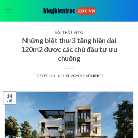
Skip
to
content
NỘI THẤT VITO
Những biệt thự 3 tầng hiện đại
120m2 được các chủ đầu tư ưu
chuộng
POSTED ON
JULY 14, 2024
BY
ADMINCD
14
Jul