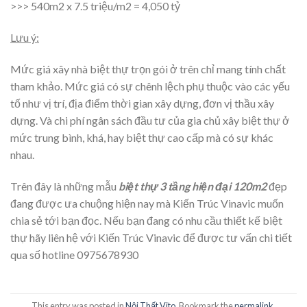
>>> 540m2 x 7.5 triệu/m2 = 4,050 tỷ
Lưu ý:
Mức giá xây nhà biệt thự trọn gói ở trên chỉ mang tính chất
tham khảo. Mức giá có sự chênh lệch phụ thuộc vào các yếu
tố như vị trí, địa điểm thời gian xây dựng, đơn vị thầu xây
dựng. Và chi phí ngân sách đầu tư của gia chủ xây biệt thự ở
mức trung bình, khá, hay biệt thự cao cấp mà có sự khác
nhau.
Trên đây là những mẫu
biệt thự 3 tầng hiện đại 120m2
đẹp
đang được ưa chuộng hiện nay mà Kiến Trúc Vinavic muốn
chia sẻ tới bạn đọc. Nếu bạn đang có nhu cầu thiết kế biệt
thự hãy liên hệ với Kiến Trúc Vinavic để được tư vấn chi tiết
qua số hotline 0975678930
This entry was posted in
Nội Thất Vito
. Bookmark the
permalink
.