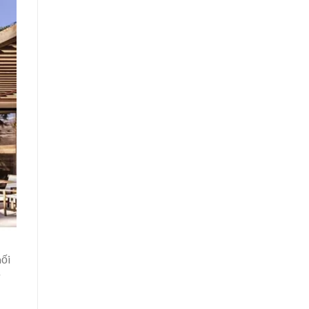
hối
ư