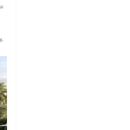
ái
g,