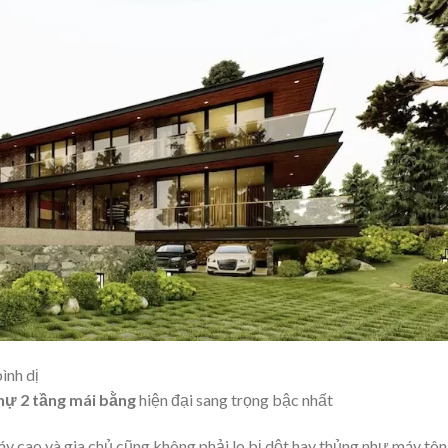
ình dị
thự 2 tầng mái bằng
hiện đại sang trọng bậc nhất
y cao và gia chủ cũng không phải lo bị dột hay thủng như máy tôn