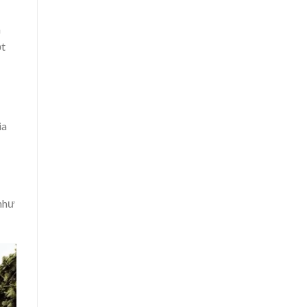
h
ột
ia
 như