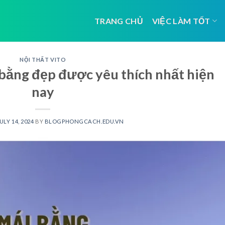
TRANG CHỦ
VIỆC LÀM TỐT
NỘI THẤT VITO
ằng đẹp được yêu thích nhất hiện
nay
ULY 14, 2024
BY
BLOGPHONGCACH.EDU.VN