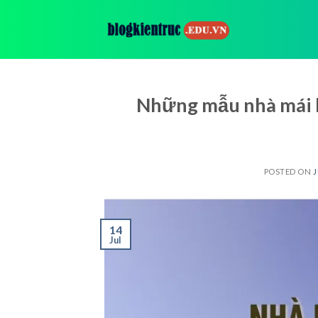
Skip
to
content
Những mẫu nhà mái b
POSTED ON
J
14
Jul