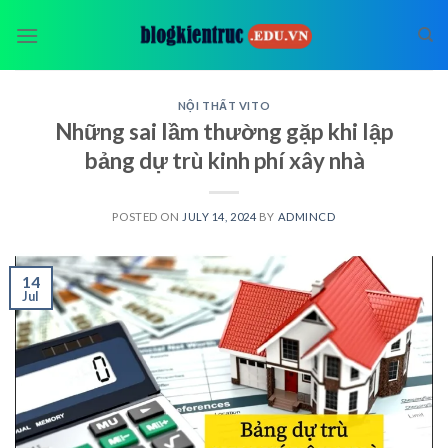
Skip
to
content
NỘI THẤT VITO
Những sai lầm thường gặp khi lập
bảng dự trù kinh phí xây nhà
POSTED ON
JULY 14, 2024
BY
ADMINCD
14
Jul