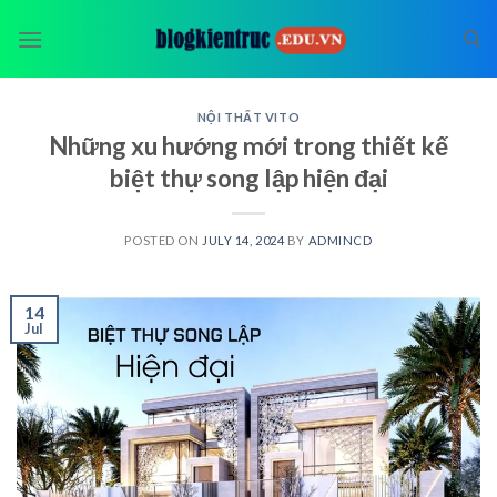
Skip
to
content
NỘI THẤT VITO
Những xu hướng mới trong thiết kế
biệt thự song lập hiện đại
POSTED ON
JULY 14, 2024
BY
ADMINCD
14
Jul