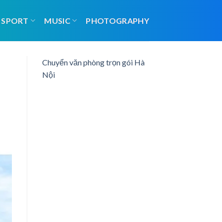
SPORT
MUSIC
PHOTOGRAPHY
Chuyển văn phòng trọn gói Hà
Nội