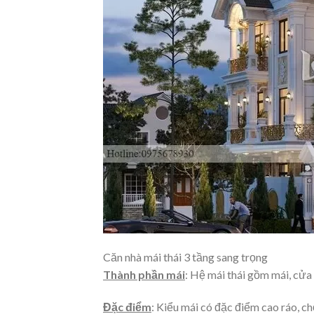
Căn nhà mái thái 3 tầng sang trọng
Thành phần mái
: Hệ mái thái gồm mái, cửa 
Đặc điểm
: Kiểu mái có đặc điểm cao ráo, 