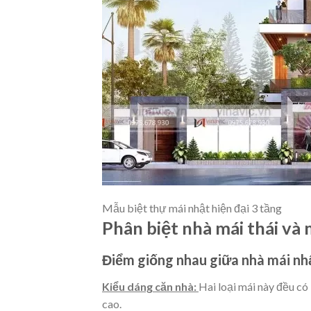
Mẫu biệt thự mái nhật hiện đại 3 tầng
Phân biệt nhà mái thái và 
Điểm giống nhau giữa nhà mái nhậ
Kiểu dáng căn nhà:
Hai loại mái này đều có
cao.