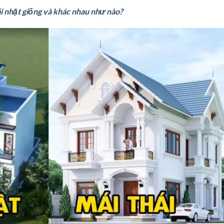
ái nhật giống và khác nhau như nào?