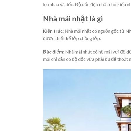
lên nhau và dốc. Độ dốc đẹp nhất cho kiểu nh
Nhà mái nhật là gì
Kiến trúc:
Nhà mái nhật có nguồn gốc từ Nhậ
được thiết kế lớp chồng lớp.
Đặc điểm:
Nhà mái nhật có hệ mái với độ dố
mái chỉ cần có độ dốc vừa phải đủ để thoát