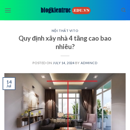
Skip
to
content
NỘI THẤT VITO
Quy định xây nhà 4 tầng cao bao
nhiêu?
POSTED ON
JULY 14, 2024
BY
ADMINCD
14
Jul