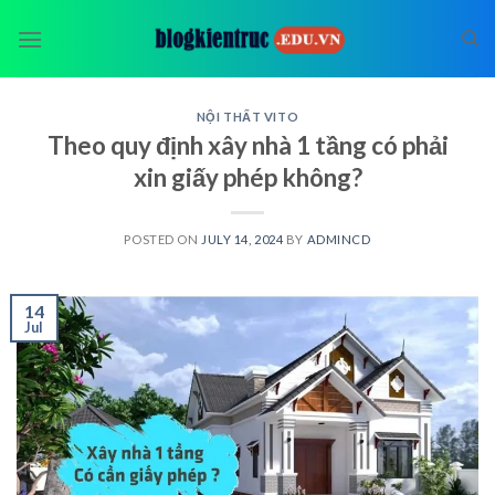
Skip
to
content
NỘI THẤT VITO
Theo quy định xây nhà 1 tầng có phải
xin giấy phép không?
POSTED ON
JULY 14, 2024
BY
ADMINCD
14
Jul