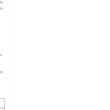
hi
hí
àn
ện