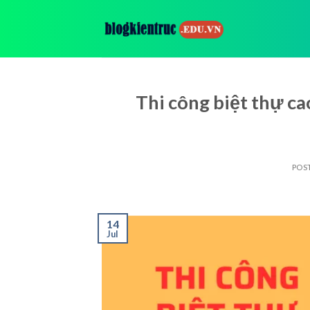
Skip
to
content
Thi công biệt thự ca
POS
14
Jul