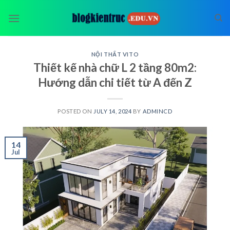
Skip
to
content
NỘI THẤT VITO
Thiết kế nhà chữ L 2 tầng 80m2:
Hướng dẫn chi tiết từ A đến Z
POSTED ON
JULY 14, 2024
BY
ADMINCD
14
Jul