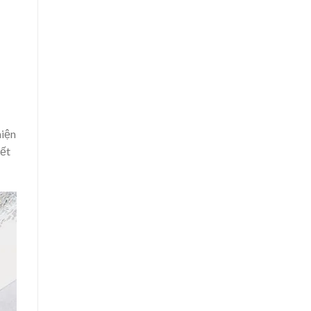
hiện
iết