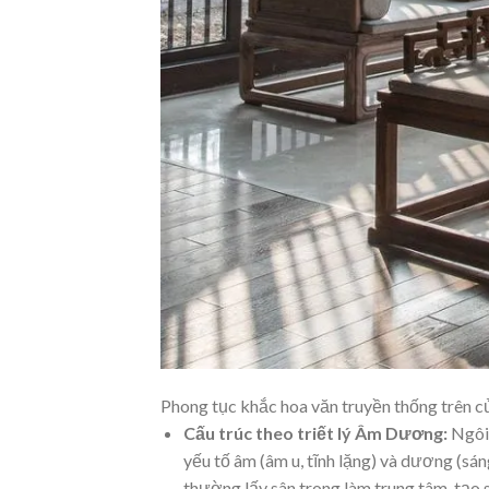
Phong tục khắc hoa văn truyền thống trên c
Cấu trúc theo triết lý Âm Dương:
Ngôi 
yếu tố âm (âm u, tĩnh lặng) và dương (sá
thường lấy sân trong làm trung tâm, tạo s