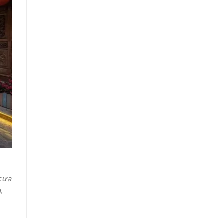
c ưa
,