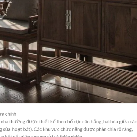
ửa chính
nhà thường được thiết kế theo bố cục cân bằng, hài hòa giữa các
ng sủa, hoạt bát). Các khu vực chức năng được phân chia rõ ràng,
ự kết nối giữa con người và thiên nhiên.