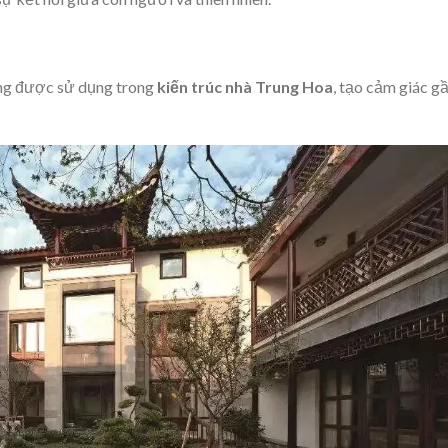
ường được sử dụng trong
kiến trúc nhà Trung Hoa
, tạo cảm giác g