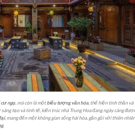
 cư ngụ
, mà còn là một
biểu tượng văn hóa
, thể hiện tinh thần và
 sáng tạo và tinh tế, kiến trúc nhà Trung Hoa đang ngày càng đượ
đại
, mang đến một không gian sống hài hòa, gần gũi với thiên nhiên
ng
.