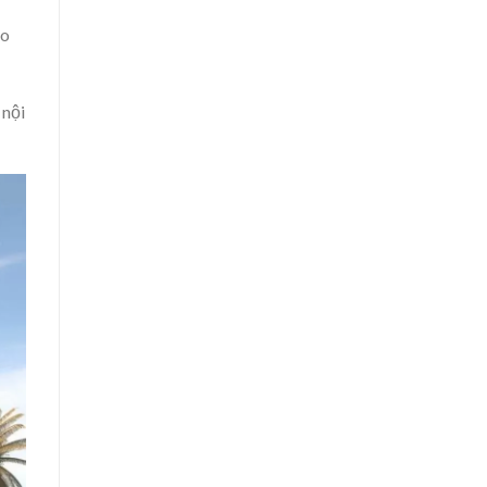
ạo
 nội