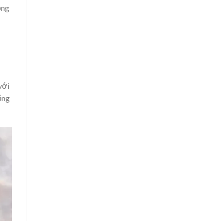
ộng
với
ống