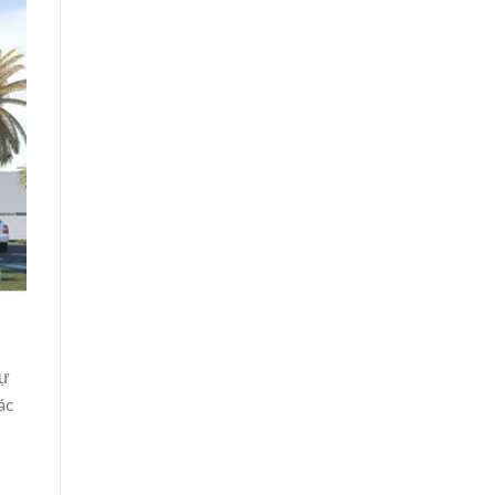
hự
ác