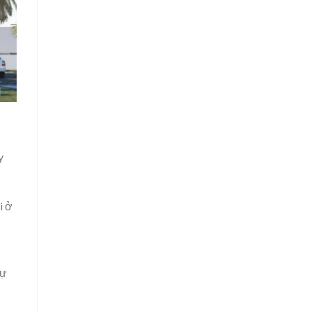
y
i ở
sự