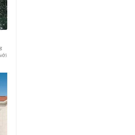
g
 với