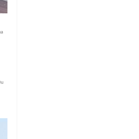
ua
ều