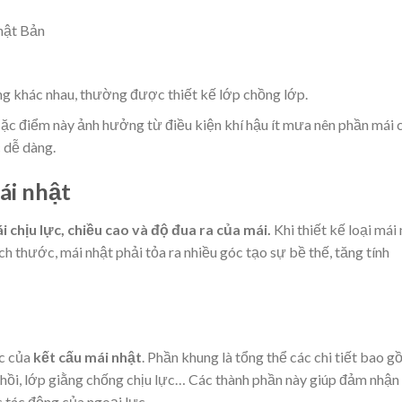
hật Bản
ng khác nhau, thường được thiết kế lớp chồng lớp.
ặc điểm này ảnh hưởng từ điều kiện khí hậu ít mưa nên phần mái c
 dễ dàng.
mái nhật
chịu lực, chiều cao và độ đua ra của mái.
Khi thiết kế loại mái
 thước, mái nhật phải tỏa ra nhiều góc tạo sự bề thế, tăng tính
ực của
kết cấu mái nhật
. Phần khung là tổng thể các chi tiết bao g
u hồi, lớp giằng chống chịu lực… Các thành phần này giúp đảm nhận
c tác động của ngoại lực.