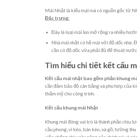
Mái Nhật là kiểu mái mà có nguồn gốc từ N
Đặc trưng:
Đây là loại mái lùn mở rộng ra nhiều hướ
Nhà mái nhật có hệ mái với độ dốc nhẹ. Đ
cần có độ dốc vừa phải đủ để thoát nước
Tìm hiểu chi tiết kết cấu 
Kết cấu mái nhật bao gồm phần khung mái 
cần đảm bảo độ cân bằng và phù hợp của kích
thẩm mỹ cho công trình.
Kết cấu khung mái Nhật
Khung mái đóng vai trò là thành phần chịu l
cầu phong, vì kèo, bán kèo, xà gồ, tường th
việc chống chịu sức nặng của chính nó và cá