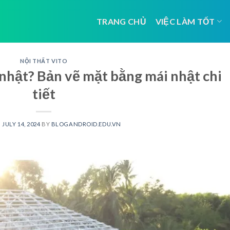
TRANG CHỦ
VIỆC LÀM TỐT
NỘI THẤT VITO
 nhật? Bản vẽ mặt bằng mái nhật chi
tiết
N
JULY 14, 2024
BY
BLOGANDROID.EDU.VN