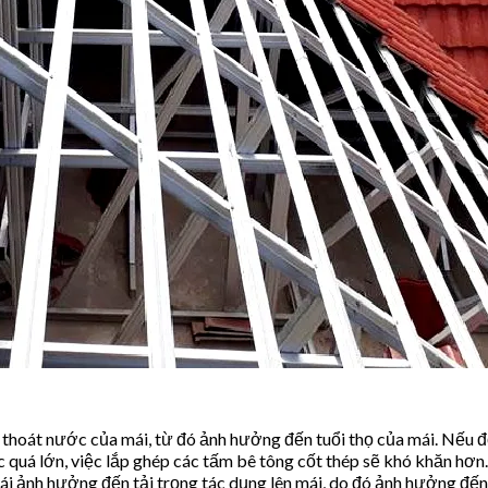
 thoát nước của mái, từ đó ảnh hưởng đến tuổi thọ của mái. Nếu 
 quá lớn, việc lắp ghép các tấm bê tông cốt thép sẽ khó khăn hơn.
mái ảnh hưởng đến tải trọng tác dụng lên mái, do đó ảnh hưởng đến 