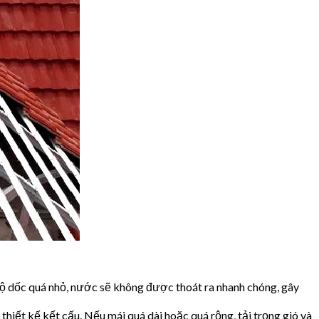
độ dốc quá nhỏ, nước sẽ không được thoát ra nhanh chóng, gây
thiết kế kết cấu. Nếu mái quá dài hoặc quá rộng, tải trọng gió và