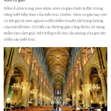
Nằm ở phía trong vòm nhọn, vòm có gân chính là đặc trưng
riêng biệt tiếp theo của kiến trúc Gothic. Vòm có gân hay còn
có tên gọi là vòm ogival ra đời nhằm truyền tải trọng lượng
của mái tốt hơn. Chi tiết các đường gân cũng được sử dụng
nhằm tạo cảm giác bớt trống trải cho căn phòng vừa gợi lên
chiều sâu kiến trúc.