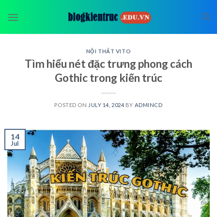
Skip
to
content
NỘI THẤT VITO
Tìm hiểu nét đặc trưng phong cách
Gothic trong kiến trúc
POSTED ON
JULY 14, 2024
BY
ADMINCD
14
Jul