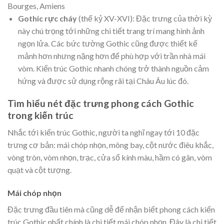
Bourges, Amiens
Gothic rực cháy
(thế kỷ XV-XVI): Đặc trưng của thời kỳ
này chú trọng tới những chi tiết trang trí mang hình ảnh
ngọn lửa. Các bức tường Gothic cũng được thiết kế
mảnh hơn nhưng nặng hơn để phù hợp với trần nhà mái
vòm. Kiến trúc Gothic nhanh chóng trở thành nguồn cảm
hứng và được sử dụng rộng rãi tại Châu Âu lúc đó.
Tìm hiểu nét đặc trưng phong cách Gothic
trong kiến trúc
Nhắc tới kiến trúc Gothic, người ta nghĩ ngay tới 10 đặc
trưng cơ bản: mái chóp nhọn, mông bay, cột nước điêu khắc,
vòng tròn, vòm nhọn, trạc, cửa sổ kính màu, hầm có gân, vòm
quạt và cột tượng.
Mái chóp nhọn
Đặc trưng đầu tiên mà cũng dễ để nhận biết phong cách kiến
trúc Gothic nhất chính là chi tiết mái chóp nhọn. Đây là chi tiết