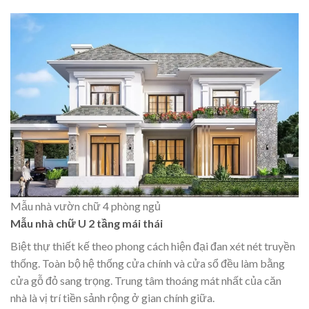
Mẫu nhà vườn chữ 4 phòng ngủ
Mẫu nhà chữ U 2 tầng mái thái
Biệt thự thiết kế theo phong cách hiện đại đan xét nét truyền
thống. Toàn bộ hệ thống cửa chính và cửa sổ đều làm bằng
cửa gỗ đỏ sang trọng. Trung tâm thoáng mát nhất của căn
nhà là vị trí tiền sảnh rộng ở gian chính giữa.