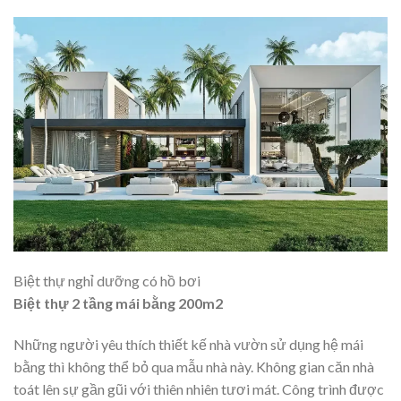
Biệt thự nghỉ dưỡng có hồ bơi
Biệt thự 2 tầng mái bằng 200m2
Những người yêu thích thiết kế nhà vườn sử dụng hệ mái
bằng thì không thể bỏ qua mẫu nhà này. Không gian căn nhà
toát lên sự gần gũi với thiên nhiên tươi mát. Công trình được