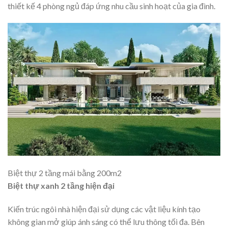
thiết kế 4 phòng ngủ đáp ứng nhu cầu sinh hoạt của gia đình.
Biệt thự 2 tầng mái bằng 200m2
Biệt thự xanh 2 tầng hiện đại
Kiến trúc ngôi nhà hiện đại sử dụng các vật liệu kính tạo
không gian mở giúp ánh sáng có thể lưu thông tối đa. Bên