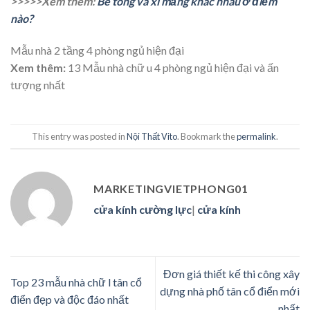
>>>>>Xem thêm:
Bê tông và xi măng khác nhau ở điểm
nào?
Mẫu nhà 2 tầng 4 phòng ngủ hiện đại
Xem thêm:
13 Mẫu nhà chữ u 4 phòng ngủ hiện đại và ấn
tượng nhất
This entry was posted in
Nội Thất Vito
. Bookmark the
permalink
.
MARKETINGVIETPHONG01
cửa kính cường lực
|
cửa kính
Đơn giá thiết kế thi công xây
Top 23 mẫu nhà chữ l tân cổ
dựng nhà phố tân cổ điển mới
điển đẹp và độc đáo nhất
nhất