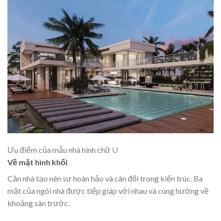
Ưu điểm của mẫu nhà hình chữ U
Về mặt hình khối
Căn nhà tạo nên sự hoàn hảo và cân đối trong kiến trúc. Ba
mặt của ngôi nhà được tiếp giáp với nhau và cùng hướng về
khoảng sân trước.