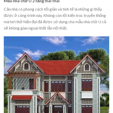
Mẫu nhà chữ U 2 tầng mái thái
Căn nhà có phong cách tối giản và tinh tế là những gì thấy
được ở công trình này. Không còn lối kiến trúc truyền thống
mà hơi thở hiện đại đã được sử dụng cho mẫu nhà chữ U cả
về không gian ngoại thất lẫn nội thất.