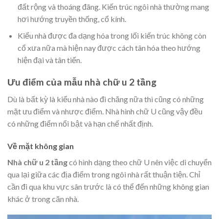
đất rộng và thoáng đãng. Kiến trúc ngôi nhà thường mang
hơi hướng truyền thống, cổ kính.
Kiểu nhà được đa dạng hóa trong lối kiến trúc không còn
cổ xưa nữa mà hiện nay được cách tân hóa theo hướng
hiện đại và tân tiến.
Ưu điểm của mẫu nhà chữ u 2 tầng
Dù là bất kỳ là kiểu nhà nào đi chăng nữa thì cũng có những
mặt ưu điểm và nhược điểm. Nhà hình chữ U cũng vậy đều
có những điểm nổi bật và hạn chế nhất định.
Về mặt không gian
Nhà chữ u 2 tầng
có hình dạng theo chữ U nên việc di chuyển
qua lại giữa các địa điểm trong ngôi nhà rất thuận tiện. Chỉ
cần đi qua khu vực sân trước là có thể đến những không gian
khác ở trong căn nhà.