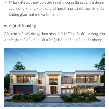
Mẫu kiến trúc này còn tạo ra sự thoáng đãng và lưu thông
các luồng không khí trong và ngoài nhà, từ đó tạo nên một
không gian mát mẻ và lành mạnh.
Về mặt chức năng
Các căn nhà xây dựng theo hình chữ U đều cân đối, vuông vắn
vì thế gia chủ dễ dàng bố trí mặt bằng công năng các phòng.