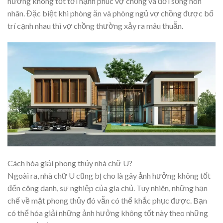
hưởng không tốt tới hạnh phúc vợ chồng và đời sống hôn
nhân. Đặc biệt khi phòng ăn và phòng ngủ vợ chồng được bố
trí cạnh nhau thì vợ chồng thường xảy ra mâu thuẫn.
Cách hóa giải phong thủy nhà chữ U?
Ngoài ra, nhà chữ U cũng bị cho là gây ảnh hưởng không tốt
đến công danh, sự nghiệp của gia chủ. Tuy nhiên, những hạn
chế về mặt phong thủy đó vẫn có thể khắc phục được. Bạn
có thể hóa giải những ảnh hưởng không tốt này theo những