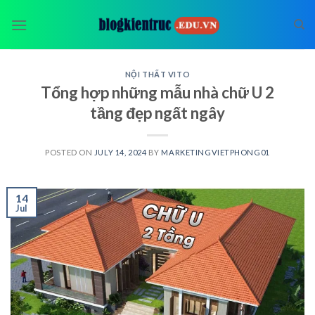
Skip
to
content
NỘI THẤT VITO
Tổng hợp những mẫu nhà chữ U 2
tầng đẹp ngất ngây
POSTED ON
JULY 14, 2024
BY
MARKETINGVIETPHONG01
14
Jul