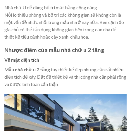
Nhà chữ U dễ dàng bố trí mặt bằng công năng
Nỗi lo thiếu phòng và bố trí các không gian sẽ không còn là
một vấn đề nhức nhối trong mẫu nhà ở này nữa. Bên cạnh đó
gia chủ có thể tận dụng không gian bên trong căn nhà để
thiết kế tiểu cảnh hoặc cây xanh, chậu hoa.
Nhược điểm của mẫu nhà chữ u 2 tầng
Về mặt diện tích
Mẫu nhà chữ u 2 tầng
tuy thiết kế đẹp nhưng cần rất nhiều
diện tích để xây. Đất để thiết kế và thi công nhà cần phải rộng
và được tính toán cẩn thận