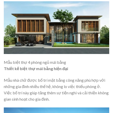
Mẫu biệt thự 4 phòng ngủ mái bằng
Thiết kế biệt thự mái bằng hiện đại
Mẫu nhà chữ được bố trí mặt bằng công năng phù hợp với
những gia đình nhiều thế hệ, không lo việc thiếu phòng ở.
Việc bố trí này giúp tăng thêm sự tiện nghi và cải thiện không
gian sinh hoạt cho gia đình.