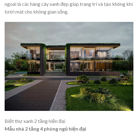
ngoài là các hàng cây xanh đẹp giúp trang trí và tạo không khí
tươi mát cho không gian sống.
Biệt thự xanh 2 tầng hiện đại
Mẫu nhà 2 tầng 4 phòng ngủ hiện đại