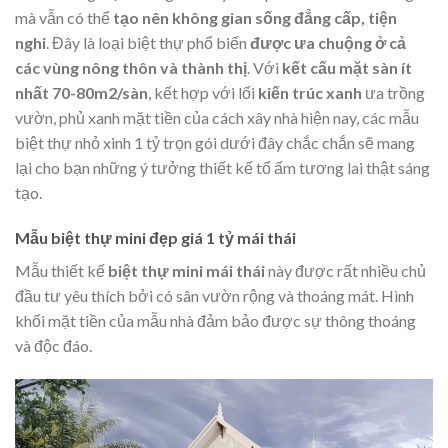
mà vẫn có thể
tạo nên không gian sống đẳng cấp, tiện
nghi
. Đây là loại biệt thự phổ biến
được ưa chuộng ở cả
các vùng nông thôn và thành thị
. Với
kết cấu mặt sàn ít
nhất 70-80m2/sàn
, kết hợp với lối
kiến trúc xanh
ưa trồng
vườn, phủ xanh mặt tiền của cách xây nhà hiện nay, các mẫu
biệt thự nhỏ xinh 1 tỷ trọn gói dưới đây chắc chắn sẽ mang
lại cho bạn những ý tưởng thiết kế tổ ấm tương lai thật sáng
tạo.
Mẫu biệt thự mini đẹp giá 1 tỷ mái thái
Mẫu thiết kế
biệt thự mini mái thái
này được rất nhiều chủ
đầu tư yêu thích bởi có sân vườn rộng và thoáng mát. Hình
khối mặt tiền của mẫu nhà đảm bảo được sự thông thoáng
và độc đáo.