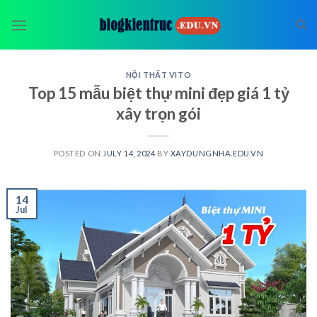
Skip
to
content
NỘI THẤT VITO
Top 15 mẫu biệt thự mini đẹp giá 1 tỷ
xây trọn gói
POSTED ON
JULY 14, 2024
BY
XAYDUNGNHA.EDU.VN
14
Jul