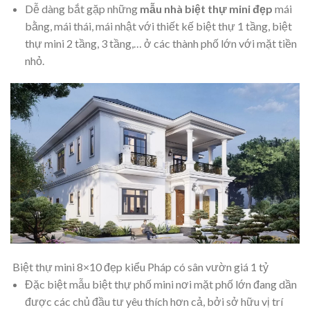
Dễ dàng bắt gặp những
mẫu nhà biệt thự mini đẹp
mái
bằng, mái thái, mái nhật với thiết kế biệt thự 1 tầng, biệt
thự mini 2 tầng, 3 tầng,… ở các thành phố lớn với mặt tiền
nhỏ.
Biệt thự mini 8×10 đẹp kiểu Pháp có sân vườn giá 1 tỷ
Đặc biệt mẫu biệt thự phố mini nơi mặt phố lớn đang dần
được các chủ đầu tư yêu thích hơn cả, bởi sở hữu vị trí