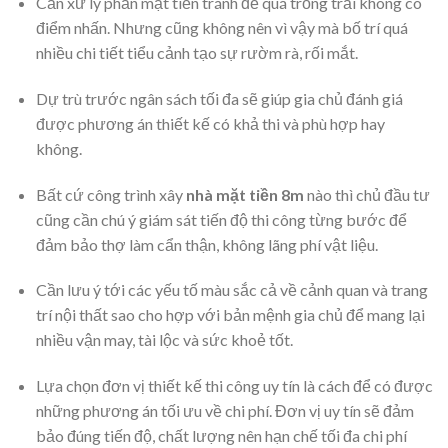
Cần xử lý phần mặt tiền tránh để quá trống trải không có
điểm nhấn. Nhưng cũng không nên vì vậy mà bố trí quá
nhiều chi tiết tiểu cảnh tạo sự rườm rà, rối mắt.
Dự trù trước ngân sách tối đa sẽ giúp gia chủ đánh giá
được phương án thiết kế có khả thi và phù hợp hay
không.
Bất cứ công trình xây
nhà mặt tiền 8m
nào thì chủ đầu tư
cũng cần chú ý giám sát tiến độ thi công từng bước để
đảm bảo thợ làm cẩn thận, không lãng phí vật liệu.
Cần lưu ý tới các yếu tố màu sắc cả về cảnh quan và trang
trí nội thất sao cho hợp với bản mệnh gia chủ để mang lại
nhiều vận may, tài lộc và sức khoẻ tốt.
Lựa chọn đơn vị thiết kế thi công uy tín là cách để có được
những phương án tối ưu về chi phí. Đơn vị uy tín sẽ đảm
bảo đúng tiến độ, chất lượng nên hạn chế tối đa chi phí