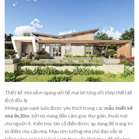
Thiết kế nhà nằm ngang với hệ mái bê tông cốt thép thiết kế
lệch độc lạ
Không gian xanh luôn được yêu thích trong các
mẫu thiết kế
nhà 8x20m
, bởi nó mang đến cảm giác thư giãn, thoải mái
cho người ở. Kiến trúc tân cổ điển được áp dụng để trang trí
tô điểm cho căn nhà. Màu sơn tường nhà chủ đạo vẫn là
trắng sáng, mái ngói Fuji xanh than xếp lệch theo độ dốc tạo