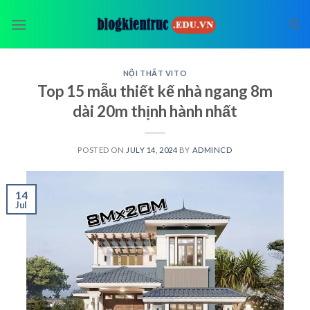
Skip
to
content
NỘI THẤT VITO
Top 15 mẫu thiết kế nhà ngang 8m
dài 20m thịnh hành nhất
POSTED ON
JULY 14, 2024
BY
ADMINCD
14
Jul