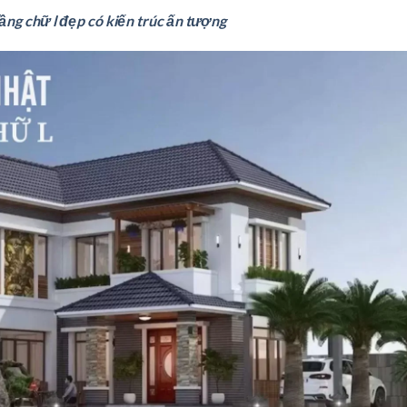
ầng chữ l đẹp có kiến trúc ấn tượng