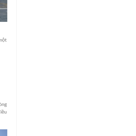
 một
hòng
điều