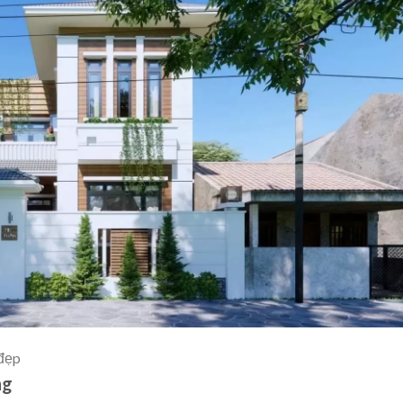
 đẹp
ng