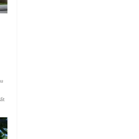
ậu
đất