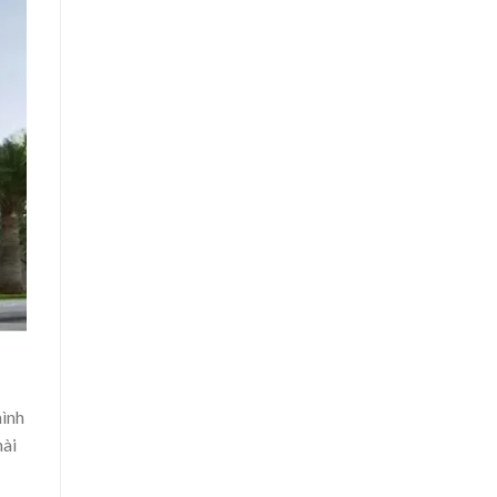
hình
hài