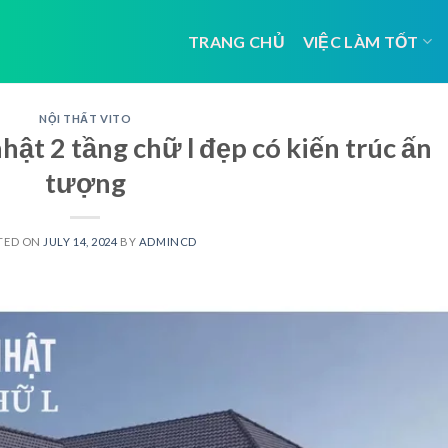
TRANG CHỦ
VIỆC LÀM TỐT
NỘI THẤT VITO
ật 2 tầng chữ l đẹp có kiến trúc ấn
tượng
TED ON
JULY 14, 2024
BY
ADMINCD