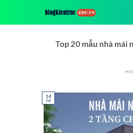
Skip
to
content
Top 20 mẫu nhà mái nh
POS
14
Jul